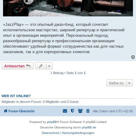
«JazzPlay» — это опытный джаз-бэнд, который сочетает
исполнительское мастерство, широкий репертуар и практический
опыт в организации мероприятий. Персональный подход,
разнообразный репертуар и профессиональная организация
обеспечивают удобный формат сотрудничества как для частных
заказчиков, так и для корпоративных клиентов.
Antworten
1 Beitrag • Seite
1
von
1
Gehe zu
WER IST ONLINE?
Mitglieder in diesem Forum: 0 Mitglieder und 0 Gäste
Foren-Übersicht
Alle Zeiten sind
UTC+02:00
Powered by
phpBB
® Forum Software © phpBB Limited
Deutsche Übersetzung durch
phpBB.de
Datenschutz
|
Nutzungsbedingungen