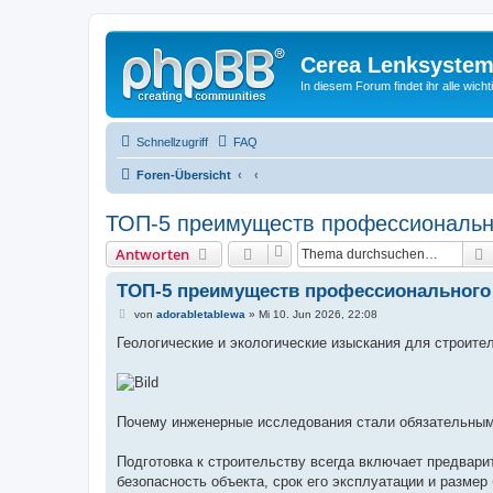
Cerea Lenksystem
In diesem Forum findet ihr alle wich
Schnellzugriff
FAQ
Foren-Übersicht
ТОП-5 преимуществ профессиональн
Antworten
ТОП-5 преимуществ профессионального
B
von
adorabletablewa
»
Mi 10. Jun 2026, 22:08
e
i
Геологические и экологические изыскания для строит
t
r
a
g
Почему инженерные исследования стали обязательным
Подготовка к строительству всегда включает предвари
безопасность объекта, срок его эксплуатации и размер