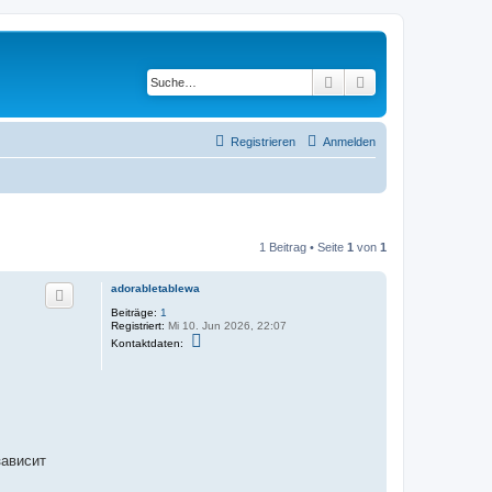
Suche
Erweiterte Suche
Registrieren
Anmelden
1 Beitrag • Seite
1
von
1
adorabletablewa
Beiträge:
1
Registriert:
Mi 10. Jun 2026, 22:07
K
Kontaktdaten:
o
n
t
a
k
t
d
a
t
зависит
e
n