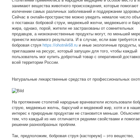
столетиями применялись в народной медицине и особое место в и
занимают вещества животного происхождения, которые помогают 
излечении самых различных заболеваний и поддержании здоровья
Сейчас в онлайн-пространстве можно увидеть немалое число объ
о поставках бобровой струи, медвежьей желчи, медвежьего и бар
жира, однако, порой, жители не застрахованы от сомнительных
продавцов, а низкокачественные продукты могут, по меньшей мере
принести желаемого результата. И в случае, если вам требуется 
бобровая струя
https://ohotnik68.ru
и иные экологичные продукты, 
приглашаем на ресурс, который запущен для того, чтобы каждый
пользователь мог купить добротный товар с оперативной доставко
всей территории России.
Натуральные лекарственные средства от профессиональных охот
На протяжение столетий народные врачеватели использовали бо
струю, медвежью желчь, барсучий и медвежий жир, хотя и в наш
интерес к природным продуктам не становится меньше. Объясняе
тем, что каждый из них отличается редкими свойствами и помогае
решении разнообразных проблем.
Так, предположим, бобровая струя (кастореум) – это вещество,