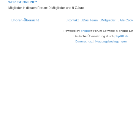
WER IST ONLINE?
Mitglieder in diesem Forum: 0 Mitglieder und 9 Gäste
Foren-Übersicht
Kontakt
Das Team
Mitglieder
Alle Coo
Powered by
phpBB
® Forum Software © phpBB Lim
Deutsche Übersetzung durch
phpBB.de
Datenschutz
|
Nutzungsbedingungen