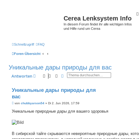
Cerea Lenksystem Info
In diesem Forum findet ihr alle wichtigen Infos
und Hilfe rund um Cerea
Schnellzugriff
FAQ
Foren-Übersicht
Уникальные дары природы для вас
Suche
Erweiterte Suche
Antworten
Уникальные дары природы для
вас
B
von
chubbyarson54
»
Di 2. Jun 2026, 17:59
e
i
Уникальные природные дары для вашего здоровья
t
r
a
g
В сибирской тайге скрываются невероятные природные дары, кот