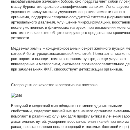
вырабатываемое железами бобров, оно представляет собой плот
массу буроватого цвета со специфическим запахом. Используетс
укрепления иммунитета и улучшения сопротивляемости нашего
организма, поддержки сердечно-сосудистой системы (нормализац
артериального давления, улучшение микроциркуляции), восстано
после умственных и физических нагрузок, при воспалении мочеп
системы и в качестве общетонизирующего средства при хроничес
усталости.
Медвежья желчь – концентрированный секрет желчного пузыря м
который богат урсодезоксихолевой кислотой. Помогает в чистке п
растворяет и выводит камни в желчном пузыре, а еще улучшает
пищеварение и метаболизм, оказывает противовоспалительное де
при заболеваниях ЖКТ, способствует детоксикации организма.
Стопроцентное качество и оперативная поставка
Барсучий и медвежий жир обладают не менее удивительными
свойствами, содержат важнейшие для нашего организма витамины
помогают в различных случаях (для профилактики и лечения заб
дыхательных путей, ускорения восстановления тканей при ожогах
ранах, восстановления после операций и тяжелых болезней и пр.).