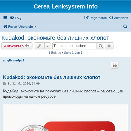
Cerea Lenksystem Info
FAQ
Registrieren
Anmelden
S
Foren-Übersicht
u
Kudakod: экономьте без лишних хлопот
c
Suche
Erweiterte
Antworten
h
1 Beitrag • Seite
1
von
1
e
tangiblestripe8
Kudakod: экономьте без лишних хлопот
B
So 31. Mai 2026, 14:09
e
i
КудаКод: экономьте на покупках без лишних хлопот – работающие
t
промокоды на одном ресурсе
r
a
g