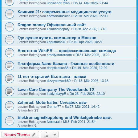
Letzter Beitrag von
unbiasedruffian
«
Do 14. Mai 2026, 21:44
Клиника 21: современные медицинские услуги
Letzter Beitrag von
comfortableinst
«
So 10. Mai 2026, 15:09
Dragon money Официальный сайт
Letzter Beitrag von
luxuriantdeputy
«
Di 28. Apr 2026, 13:18
Где лучше купить компьютер в Москве
Letzter Beitrag von
kaputtutor31
«
Fr 10. Apr 2026, 10:21
Агентство WikiPR — профессиональная команда
Letzter Beitrag von
smellystoreroom
«
Di 31. Mär 2026, 10:22
Платформа Nano Banana - Главные особенности
Letzter Beitrag von
deepfixation38
«
Do 19. Mär 2026, 12:29
11 лет открытий Вьетнама - пляжи
Letzter Beitrag von
dizzynetwork80
«
Fr 13. Mär 2026, 13:18
Lawn Care Company The Woodlands TX
Letzter Beitrag von
kaitlyndaypE
«
Do 26. Feb 2026, 22:10
Zahnrad, Motorhalter, Cereabox usw
Letzter Beitrag von
Gernot77
«
Sa 27. Mär 2021, 14:42
Antworten:
23
Elektromagnetkupplung und Winkelgetriebe usw.
Letzter Beitrag von
Normaal
«
Mi 3. Feb 2021, 21:54
Antworten:
6
Neues Thema