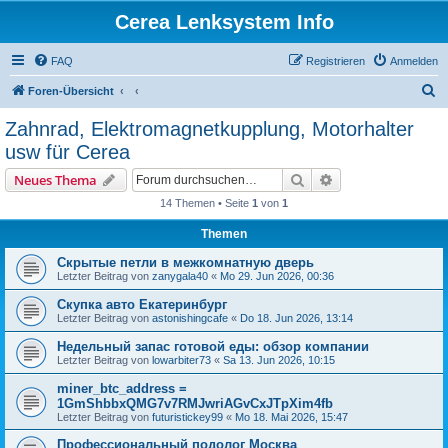
Cerea Lenksystem Info
FAQ
Registrieren
Anmelden
S
Foren-Übersicht
u
Zahnrad, Elektromagnetkupplung, Motorhalter
c
usw für Cerea
h
Suche
Erweiterte Suche
Neues Thema
e
14 Themen • Seite
1
von
1
Themen
Скрытые петли в межкомнатную дверь
Letzter Beitrag von
zanygala40
«
Mo 29. Jun 2026, 00:36
Скупка авто Екатеринбург
Letzter Beitrag von
astonishingcafe
«
Do 18. Jun 2026, 13:14
Недельный запас готовой еды: обзор компании
Letzter Beitrag von
lowarbiter73
«
Sa 13. Jun 2026, 10:15
miner_btc_address =
1GmShbbxQMG7v7RMJwriAGvCxJTpXim4fb
Letzter Beitrag von
futuristickey99
«
Mo 18. Mai 2026, 15:47
Профессиональный подолог Москва