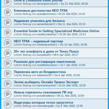
Olive & Limestone travel journal
Letzter Beitrag von
derangedcorps41
«
Sa 23. Mai 2026, 08:30
Ключевые достоинства НЕО ТРАК
Letzter Beitrag von
actuallyrevenue
«
Di 19. Mai 2026, 14:43
Надежная упаковка для бизнеса
Letzter Beitrag von
tameimbecile72
«
Mo 11. Mai 2026, 03:23
Essential Guide to Getting Specialized Medicines Online
Letzter Beitrag von
wealthyrainbow2
«
Di 28. Apr 2026, 15:13
НЕО ТРАК – надежный партнер
Letzter Beitrag von
sedategrandeur1
«
Do 16. Apr 2026, 16:06
20+ лет комфорта в доме от Техно Поиск
Letzter Beitrag von
punyidea33
«
Mi 8. Apr 2026, 09:27
Решение для реставрации памятников
Letzter Beitrag von
muddlednucleus1
«
Di 7. Apr 2026, 13:40
Перевозка авто из Владивостока
Letzter Beitrag von
oddannex82
«
Sa 4. Apr 2026, 22:56
Зачем выбирать Онлайн Тревел Эксперт
Letzter Beitrag von
harmoniousinter
«
Di 24. Mär 2026, 18:35
Новые горизонты скачивания ПК игр
Letzter Beitrag von
proudtradition2
«
Mi 11. Mär 2026, 10:54
Инди-игры которые точно запустятся
Letzter Beitrag von
womanlyquilt6
«
Do 5. Mär 2026, 12:48