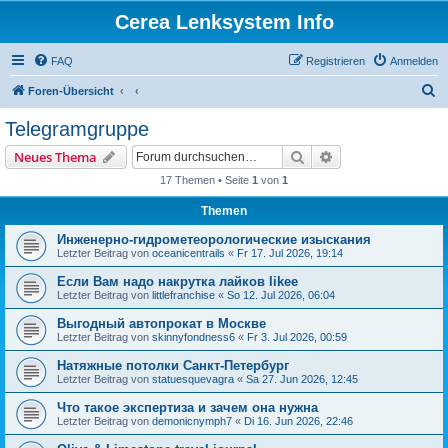
Cerea Lenksystem Info
FAQ
Registrieren
Anmelden
S
Foren-Übersicht
u
Telegramgruppe
c
Suche
Erweiterte Suche
Neues Thema
h
17 Themen • Seite
1
von
1
e
Themen
Инженерно-гидрометеорологические изыскания
Letzter Beitrag von
oceanicentrails
«
Fr 17. Jul 2026, 19:14
Если Вам надо накрутка лайков likee
Letzter Beitrag von
littlefranchise
«
So 12. Jul 2026, 06:04
Выгодный автопрокат в Москве
Letzter Beitrag von
skinnyfondness6
«
Fr 3. Jul 2026, 00:59
Натяжные потолки Санкт-Петербург
Letzter Beitrag von
statuesquevagra
«
Sa 27. Jun 2026, 12:45
Что такое экспертиза и зачем она нужна
Letzter Beitrag von
demonicnymph7
«
Di 16. Jun 2026, 22:46