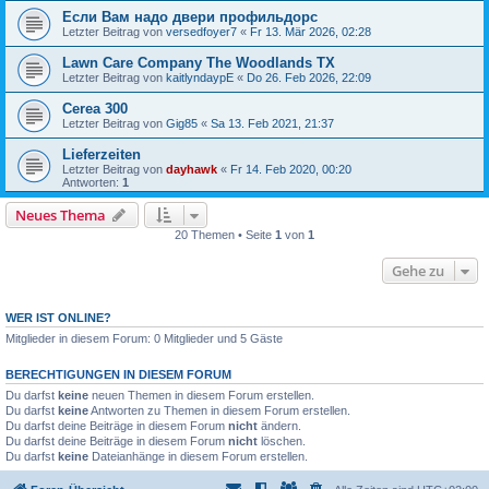
Если Вам надо двери профильдорс
Letzter Beitrag von
versedfoyer7
«
Fr 13. Mär 2026, 02:28
Lawn Care Company The Woodlands TX
Letzter Beitrag von
kaitlyndaypE
«
Do 26. Feb 2026, 22:09
Cerea 300
Letzter Beitrag von
Gig85
«
Sa 13. Feb 2021, 21:37
Lieferzeiten
Letzter Beitrag von
dayhawk
«
Fr 14. Feb 2020, 00:20
Antworten:
1
Neues Thema
20 Themen • Seite
1
von
1
Gehe zu
WER IST ONLINE?
Mitglieder in diesem Forum: 0 Mitglieder und 5 Gäste
BERECHTIGUNGEN IN DIESEM FORUM
Du darfst
keine
neuen Themen in diesem Forum erstellen.
Du darfst
keine
Antworten zu Themen in diesem Forum erstellen.
Du darfst deine Beiträge in diesem Forum
nicht
ändern.
Du darfst deine Beiträge in diesem Forum
nicht
löschen.
Du darfst
keine
Dateianhänge in diesem Forum erstellen.