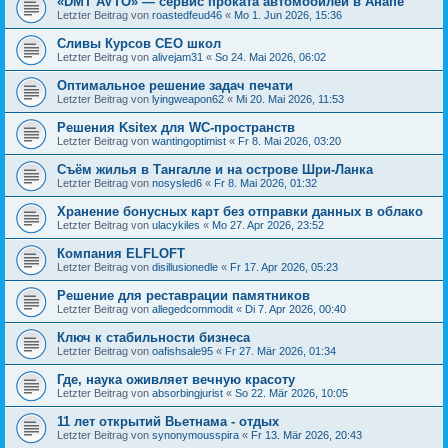
«DMT AVTO» — сервис проката автомобилей в Анапе
Letzter Beitrag von
roastedfeud46
«
Mo 1. Jun 2026, 15:36
Сливы Курсов СЕО школ
Letzter Beitrag von
alivejam31
«
So 24. Mai 2026, 06:02
Оптимальное решение задач печати
Letzter Beitrag von
lyingweapon62
«
Mi 20. Mai 2026, 11:53
Решения Ksitex для WC-пространств
Letzter Beitrag von
wantingoptimist
«
Fr 8. Mai 2026, 03:20
Съём жилья в Тангалле и на острове Шри-Ланка
Letzter Beitrag von
nosysled6
«
Fr 8. Mai 2026, 01:32
Хранение бонусных карт без отправки данных в облако
Letzter Beitrag von
ulacykiles
«
Mo 27. Apr 2026, 23:52
Компания ELFLOFT
Letzter Beitrag von
disillusionedle
«
Fr 17. Apr 2026, 05:23
Решение для реставрации памятников
Letzter Beitrag von
allegedcommodit
«
Di 7. Apr 2026, 00:40
Ключ к стабильности бизнеса
Letzter Beitrag von
oafishsale95
«
Fr 27. Mär 2026, 01:34
Где, наука оживляет вечную красоту
Letzter Beitrag von
absorbingjurist
«
So 22. Mär 2026, 10:05
11 лет открытий Вьетнама - отдых
Letzter Beitrag von
synonymousspira
«
Fr 13. Mär 2026, 20:43