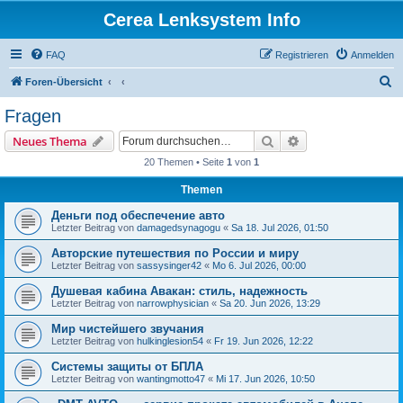
Cerea Lenksystem Info
FAQ
Registrieren
Anmelden
S
Foren-Übersicht
u
Fragen
c
Suche
Erweiterte Suche
Neues Thema
h
20 Themen • Seite
1
von
1
e
Themen
Деньги под обеспечение авто
Letzter Beitrag von
damagedsynagogu
«
Sa 18. Jul 2026, 01:50
Авторские путешествия по России и миру
Letzter Beitrag von
sassysinger42
«
Mo 6. Jul 2026, 00:00
Душевая кабина Авакан: стиль, надежность
Letzter Beitrag von
narrowphysician
«
Sa 20. Jun 2026, 13:29
Мир чистейшего звучания
Letzter Beitrag von
hulkinglesion54
«
Fr 19. Jun 2026, 12:22
Системы защиты от БПЛА
Letzter Beitrag von
wantingmotto47
«
Mi 17. Jun 2026, 10:50