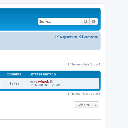
Suche
Erweiterte Suche
Registrieren
Anmelden
1 Thema • Seite
1
von
1
ZUGRIFFE
LETZTER BEITRAG
von
dayhawk
13798
Fr 26. Jul 2019, 22:39
1 Thema • Seite
1
von
1
Gehe zu