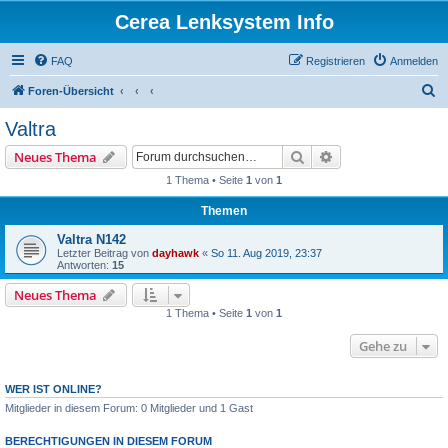
Cerea Lenksystem Info
FAQ
Registrieren
Anmelden
S
Foren-Übersicht
u
Valtra
c
Suche
Erweiterte Suche
Neues Thema
h
1 Thema • Seite
1
von
1
e
Themen
Valtra N142
Letzter Beitrag von
dayhawk
«
So 11. Aug 2019, 23:37
Antworten:
15
Neues Thema
1 Thema • Seite
1
von
1
Gehe zu
WER IST ONLINE?
Mitglieder in diesem Forum: 0 Mitglieder und 1 Gast
BERECHTIGUNGEN IN DIESEM FORUM