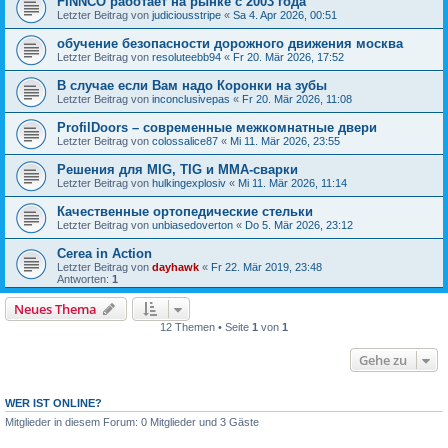
FINNCO работает на рынке с 2003 года
Letzter Beitrag von
judiciousstripe
«
Sa 4. Apr 2026, 00:51
обучение безопасности дорожного движения москва
Letzter Beitrag von
resoluteebb94
«
Fr 20. Mär 2026, 17:52
В случае если Вам надо Коронки на зубы
Letzter Beitrag von
inconclusivepas
«
Fr 20. Mär 2026, 11:08
ProfilDoors – современные межкомнатные двери
Letzter Beitrag von
colossalice87
«
Mi 11. Mär 2026, 23:55
Решения для MIG, TIG и MMA-сварки
Letzter Beitrag von
hulkingexplosiv
«
Mi 11. Mär 2026, 11:14
Качественные ортопедические стельки
Letzter Beitrag von
unbiasedoverton
«
Do 5. Mär 2026, 23:12
Cerea in Action
Letzter Beitrag von
dayhawk
«
Fr 22. Mär 2019, 23:48
Antworten:
1
Neues Thema
12 Themen • Seite
1
von
1
Gehe zu
WER IST ONLINE?
Mitglieder in diesem Forum: 0 Mitglieder und 3 Gäste