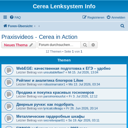
Cerea Lenksystem Info
FAQ
Registrieren
Anmelden
S
Foren-Übersicht
u
Praxisvideos - Cerea in Action
c
Suche
Erweiterte Suche
Neues Thema
h
12 Themen • Seite
1
von
1
e
Themen
WebEGE: качественная подготовка к ЕГЭ – удобно
Letzter Beitrag von
unsuitableflaw7
«
Mi 15. Jul 2026, 13:04
Рейтинг и аналитика блогеров Likee
Letzter Beitrag von
robustnarrator1
«
Mo 13. Jul 2026, 03:34
Продажа и покупка красивых госномеров
Letzter Beitrag von
parsimoniousfut
«
Fr 3. Jul 2026, 12:12
Дверные ручки: как подобрать
Letzter Beitrag von
lyricalcolleagu
«
Fr 26. Jun 2026, 20:14
Металлические гардеробные шкафы
Letzter Beitrag von
secretivepan51
«
So 19. Apr 2026, 03:11