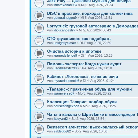
Jazz Play — Джазовая музыка для вечера
von
innatexanadu84
» Mi 5. Aug 2026, 21:34
DISC в практике: подходы для коллектива
von
gutturalnugget9
» Mi 5. Aug 2026, 11:51
Lorrytruck: грузовой автосервис в Домодедо
von
idioticancestry
» Mi 5. Aug 2026, 00:43
СТО грузовиков: как подобрать
von
unsightlycloset
» Di 4. Aug 2026, 22:50
Очистка истории к ипотеке
von
learnedsilence9
» Di 4. Aug 2026, 13:25
Помощь эксперта: Когда нужен аудит
von
useddisaster99
» Di 4. Aug 2026, 11:10
Кабинет «Логоплюс»: лечение речи
von
mysteriousmold6
» Di 4. Aug 2026, 01:24
«Таларис»: практичная обувь для мужчин
von
warmverse67
» Mo 3. Aug 2026, 23:22
Коллекция Таларис: подбор обуви
von
nauseatingexpen
» Mo 3. Aug 2026, 11:25
Чаты и каналы о Шри-Ланке в мессенджере 
von
littleyard2
» So 2. Aug 2026, 16:54
Bestescort агентство: высококлассный эскор
von
sabledog62
» So 2. Aug 2026, 10:50