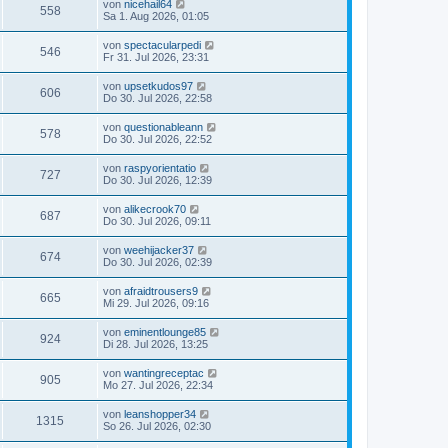
von
nicehail64
558
Sa 1. Aug 2026, 01:05
von
spectacularpedi
546
Fr 31. Jul 2026, 23:31
von
upsetkudos97
606
Do 30. Jul 2026, 22:58
von
questionableann
578
Do 30. Jul 2026, 22:52
von
raspyorientatio
727
Do 30. Jul 2026, 12:39
von
alikecrook70
687
Do 30. Jul 2026, 09:11
von
weehijacker37
674
Do 30. Jul 2026, 02:39
von
afraidtrousers9
665
Mi 29. Jul 2026, 09:16
von
eminentlounge85
924
Di 28. Jul 2026, 13:25
von
wantingreceptac
905
Mo 27. Jul 2026, 22:34
von
leanshopper34
1315
So 26. Jul 2026, 02:30