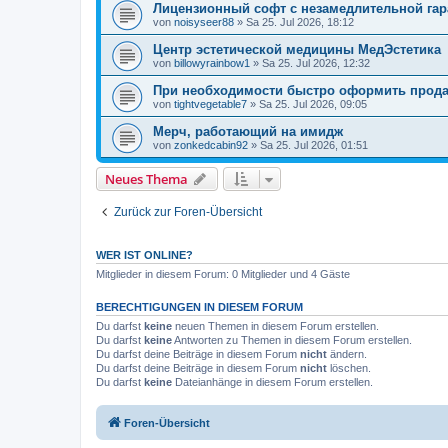
Лицензионный софт с незамедлительной гар
von
noisyseer88
» Sa 25. Jul 2026, 18:12
Центр эстетической медицины МедЭстетика
von
billowyrainbow1
» Sa 25. Jul 2026, 12:32
При необходимости быстро оформить прод
von
tightvegetable7
» Sa 25. Jul 2026, 09:05
Мерч, работающий на имидж
von
zonkedcabin92
» Sa 25. Jul 2026, 01:51
Neues Thema
Zurück zur Foren-Übersicht
WER IST ONLINE?
Mitglieder in diesem Forum: 0 Mitglieder und 4 Gäste
BERECHTIGUNGEN IN DIESEM FORUM
Du darfst
keine
neuen Themen in diesem Forum erstellen.
Du darfst
keine
Antworten zu Themen in diesem Forum erstellen.
Du darfst deine Beiträge in diesem Forum
nicht
ändern.
Du darfst deine Beiträge in diesem Forum
nicht
löschen.
Du darfst
keine
Dateianhänge in diesem Forum erstellen.
Foren-Übersicht