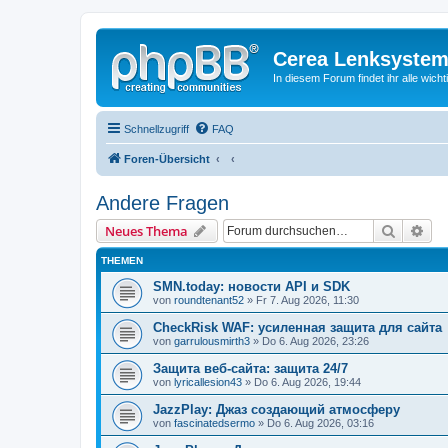
Cerea Lenksystem
In diesem Forum findet ihr alle wich
Schnellzugriff
FAQ
Foren-Übersicht
Andere Fragen
Suche
Erw
Neues Thema
THEMEN
SMN.today: новости API и SDK
von
roundtenant52
» Fr 7. Aug 2026, 11:30
CheckRisk WAF: усиленная защита для сайта
von
garrulousmirth3
» Do 6. Aug 2026, 23:26
Защита веб-сайта: защита 24/7
von
lyricallesion43
» Do 6. Aug 2026, 19:44
JazzPlay: Джаз создающий атмосферу
von
fascinatedsermo
» Do 6. Aug 2026, 03:16