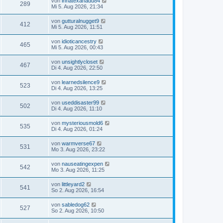
von
innatexanadu84
289
Mi 5. Aug 2026, 21:34
von
gutturalnugget9
412
Mi 5. Aug 2026, 11:51
von
idioticancestry
465
Mi 5. Aug 2026, 00:43
von
unsightlycloset
467
Di 4. Aug 2026, 22:50
von
learnedsilence9
523
Di 4. Aug 2026, 13:25
von
useddisaster99
502
Di 4. Aug 2026, 11:10
von
mysteriousmold6
535
Di 4. Aug 2026, 01:24
von
warmverse67
531
Mo 3. Aug 2026, 23:22
von
nauseatingexpen
542
Mo 3. Aug 2026, 11:25
von
littleyard2
541
So 2. Aug 2026, 16:54
von
sabledog62
527
So 2. Aug 2026, 10:50