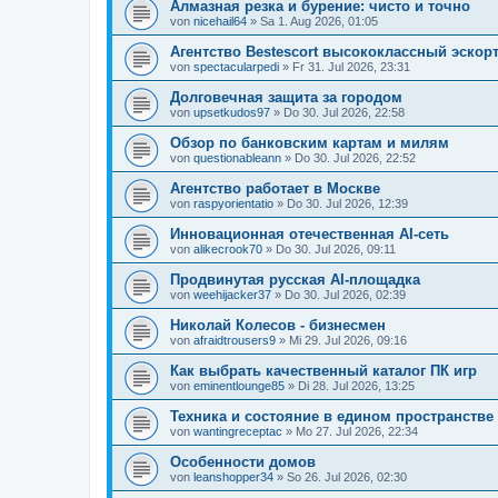
Алмазная резка и бурение: чисто и точно
von
nicehail64
» Sa 1. Aug 2026, 01:05
Агентство Bestescort высококлассный эскор
von
spectacularpedi
» Fr 31. Jul 2026, 23:31
Долговечная защита за городом
von
upsetkudos97
» Do 30. Jul 2026, 22:58
Обзор по банковским картам и милям
von
questionableann
» Do 30. Jul 2026, 22:52
Агентство работает в Москве
von
raspyorientatio
» Do 30. Jul 2026, 12:39
Инновационная отечественная AI-сеть
von
alikecrook70
» Do 30. Jul 2026, 09:11
Продвинутая русская AI-площадка
von
weehijacker37
» Do 30. Jul 2026, 02:39
Николай Колесов - бизнесмен
von
afraidtrousers9
» Mi 29. Jul 2026, 09:16
Как выбрать качественный каталог ПК игр
von
eminentlounge85
» Di 28. Jul 2026, 13:25
Техника и состояние в едином пространстве
von
wantingreceptac
» Mo 27. Jul 2026, 22:34
Особенности домов
von
leanshopper34
» So 26. Jul 2026, 02:30