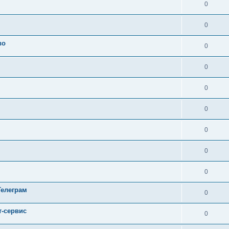
0
0
во
0
0
0
0
0
0
0
Телеграм
0
т-сервис
0