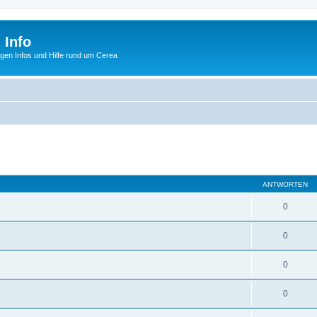
 Info
tigen Infos und Hilfe rund um Cerea
eiterte Suche
ANTWORTEN
0
0
0
0