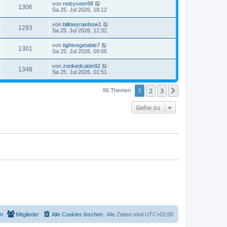
von
noisyseer88
1306
Sa 25. Jul 2026, 18:12
von
billowyrainbow1
1293
Sa 25. Jul 2026, 12:32
von
tightvegetable7
1301
Sa 25. Jul 2026, 09:05
von
zonkedcabin92
1348
Sa 25. Jul 2026, 01:51
1
2
3
Nächste
86 Themen
Gehe zu
m
Mitglieder
Alle Cookies löschen
Alle Zeiten sind
UTC+02:00