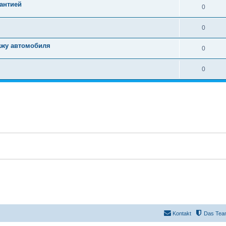
антией
0
0
ажу автомобиля
0
0
Kontakt
Das Tea