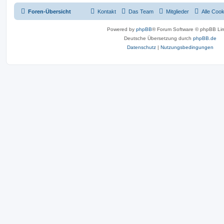
Foren-Übersicht
Kontakt
Das Team
Mitglieder
Alle Coo
Powered by
phpBB
® Forum Software © phpBB Lim
Deutsche Übersetzung durch
phpBB.de
Datenschutz
|
Nutzungsbedingungen