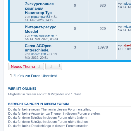
Экскурсионная
von
piqu
0
930
Sa 14. M
компания
Навигатор Тур
von
piquantpan53
» Sa
14. Mär 2026, 14:19
Интернет-ресурс
von
viva
0
929
Sa 14. M
Mosdef
von
vivaciousscener
»
Sa 14. Mär 2026, 03:34
Cerea AGOpen
von
day
3
18978
Di 1. Ok
unterschiede.
von
deere1130
» Di 19.
Mär 2019, 20:51
Neues Thema
Zurück zur Foren-Übersicht
WER IST ONLINE?
Mitglieder in diesem Forum: 0 Mitglieder und 1 Gast
BERECHTIGUNGEN IN DIESEM FORUM
Du darfst
keine
neuen Themen in diesem Forum erstellen.
Du darfst
keine
Antworten zu Themen in diesem Forum erstellen.
Du darfst deine Beiträge in diesem Forum
nicht
ändern.
Du darfst deine Beiträge in diesem Forum
nicht
löschen.
Du darfst
keine
Dateianhänge in diesem Forum erstellen.