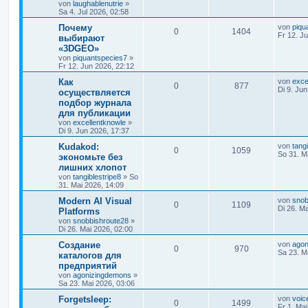
von
laughablenutrie
»
Sa 4. Jul 2026, 02:58
Почему
von
piqu
0
1404
Fr 12. J
выбирают
«3DGEO»
von
piquantspecies7
»
Fr 12. Jun 2026, 22:12
Как
von
exce
0
877
Di 9. Ju
осуществляется
подбор журнала
для публикации
von
excellentknowle
»
Di 9. Jun 2026, 17:37
Kudakod:
von
tang
0
1059
So 31. M
экономьте без
лишних хлопот
von
tangiblestripe8
» So
31. Mai 2026, 14:09
Modern AI Visual
von
snob
0
1109
Di 26. M
Platforms
von
snobbishroute28
»
Di 26. Mai 2026, 02:00
Создание
von
agon
0
970
Sa 23. M
каталогов для
предприятий
von
agonizingdemons
»
Sa 23. Mai 2026, 03:06
Forgetsleep:
von
voic
0
1499
Fr 1. Ma