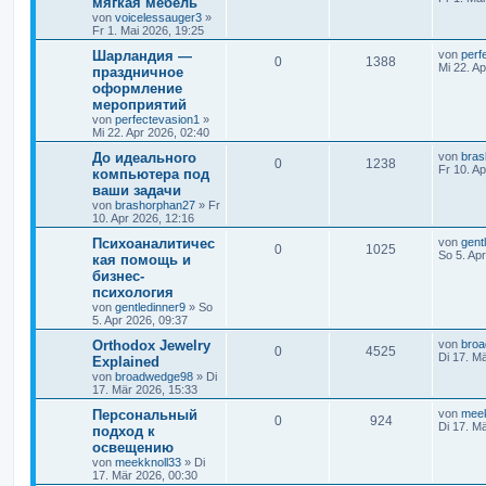
мягкая мебель
von
voicelessauger3
»
Fr 1. Mai 2026, 19:25
Шарландия —
von
perf
0
1388
Mi 22. A
праздничное
оформление
мероприятий
von
perfectevasion1
»
Mi 22. Apr 2026, 02:40
До идеального
von
bras
0
1238
Fr 10. A
компьютера под
ваши задачи
von
brashorphan27
» Fr
10. Apr 2026, 12:16
Психоаналитичес
von
gent
0
1025
So 5. Ap
кая помощь и
бизнес-
психология
von
gentledinner9
» So
5. Apr 2026, 09:37
Orthodox Jewelry
von
bro
0
4525
Di 17. M
Explained
von
broadwedge98
» Di
17. Mär 2026, 15:33
Персональный
von
meek
0
924
Di 17. M
подход к
освещению
von
meekknoll33
» Di
17. Mär 2026, 00:30