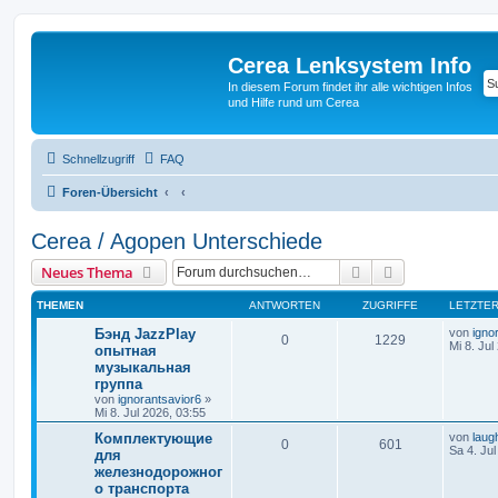
Cerea Lenksystem Info
In diesem Forum findet ihr alle wichtigen Infos
und Hilfe rund um Cerea
Schnellzugriff
FAQ
Foren-Übersicht
Cerea / Agopen Unterschiede
Suche
Erweiterte Suc
Neues Thema
THEMEN
ANTWORTEN
ZUGRIFFE
LETZTER
Бэнд JazzPlay
von
igno
0
1229
Mi 8. Jul
опытная
музыкальная
группа
von
ignorantsavior6
»
Mi 8. Jul 2026, 03:55
Комплектующие
von
laug
0
601
Sa 4. Jul
для
железнодорожног
о транспорта