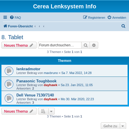
Cerea Lenksystem Info
FAQ
Registrieren
Anmelden
S
Foren-Übersicht
u
8. Tablet
c
Suche
Erweiterte Suche
Neues Thema
h
3 Themen • Seite
1
von
1
e
Themen
lenkradmotor
Letzter Beitrag von
maxbruno
«
Sa 7. Mai 2022, 14:28
Panasonic Toughbook
Letzter Beitrag von
dayhawk
«
Sa 23. Jan 2021, 11:05
Antworten:
2
Dell Venue 7130/7140
Letzter Beitrag von
dayhawk
«
Mo 30. Mär 2020, 22:23
Antworten:
3
Neues Thema
3 Themen • Seite
1
von
1
Gehe zu