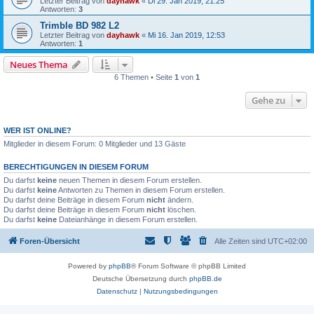
Letzter Beitrag von
dayhawk
«
Di 29. Jan 2019, 21:25
Antworten:
3
Trimble BD 982 L2
Letzter Beitrag von
dayhawk
«
Mi 16. Jan 2019, 12:53
Antworten:
1
Neues Thema
6 Themen • Seite
1
von
1
Gehe zu
WER IST ONLINE?
Mitglieder in diesem Forum: 0 Mitglieder und 13 Gäste
BERECHTIGUNGEN IN DIESEM FORUM
Du darfst
keine
neuen Themen in diesem Forum erstellen.
Du darfst
keine
Antworten zu Themen in diesem Forum erstellen.
Du darfst deine Beiträge in diesem Forum
nicht
ändern.
Du darfst deine Beiträge in diesem Forum
nicht
löschen.
Du darfst
keine
Dateianhänge in diesem Forum erstellen.
Foren-Übersicht
Alle Zeiten sind
UTC+02:00
Powered by
phpBB
® Forum Software © phpBB Limited
Deutsche Übersetzung durch
phpBB.de
Datenschutz
|
Nutzungsbedingungen