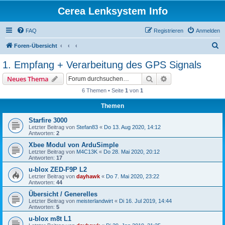
Cerea Lenksystem Info
FAQ
Registrieren
Anmelden
S
Foren-Übersicht
u
1. Empfang + Verarbeitung des GPS Signals
c
Suche
Erweiterte Suche
Neues Thema
h
6 Themen • Seite
1
von
1
e
Themen
Starfire 3000
Letzter Beitrag von
Stefan83
«
Do 13. Aug 2020, 14:12
Antworten:
2
Xbee Modul von ArduSimple
Letzter Beitrag von
M4C13K
«
Do 28. Mai 2020, 20:12
Antworten:
17
u-blox ZED-F9P L2
Letzter Beitrag von
dayhawk
«
Do 7. Mai 2020, 23:22
Antworten:
44
Übersicht / Generelles
Letzter Beitrag von
meisterlandwirt
«
Di 16. Jul 2019, 14:44
Antworten:
5
u-blox m8t L1