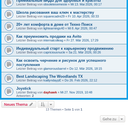
Премиальные БАДы для здоровья и красоты
Letzter Beitrag von
obsoletesemeste
«
Mi 13. Mai 2026, 00:17
Школа рисования ваш ключ к мастерству
Letzter Beitrag von
squarecadre29
«
Fr 10. Apr 2026, 00:33
20+ лет комфорта в доме от Техно Поиск
Letzter Beitrag von
lightearnings40
«
Mi 8. Apr 2026, 00:47
Как преумножить продажи на Avito
Letzter Beitrag von
internalcolleag
«
Fr 27. Mär 2026, 17:29
Индивидуальный старт к карьерному продвижению
Letzter Beitrag von
capriciousnucle
«
Sa 21. Mär 2026, 00:26
Как освоить черчение и рисунок для успешного
поступления
Letzter Beitrag von
glamorousbarrel
«
Do 12. Mär 2026, 18:15
Best Landscaping The Woodlands TX
Letzter Beitrag von
kaitlyndaypE
«
Do 26. Feb 2026, 22:12
Joystick
Letzter Beitrag von
dayhawk
«
Mi 27. Nov 2019, 10:48
Antworten:
2
Neues Thema
13 Themen • Seite
1
von
1
Gehe zu