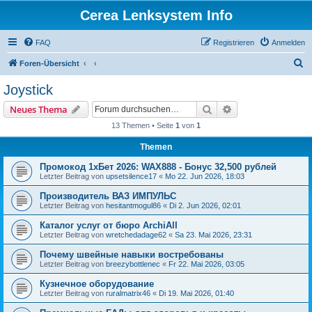
Cerea Lenksystem Info
FAQ
Registrieren
Anmelden
S
Foren-Übersicht
u
Joystick
c
Suche
Erweiterte Suche
Neues Thema
h
13 Themen • Seite
1
von
1
e
Themen
Промокод 1хБет 2026: WAX888 - Бонус 32,500 рублей
Letzter Beitrag von
upsetsilence17
«
Mo 22. Jun 2026, 18:03
Производитель ВАЗ ИМПУЛЬС
Letzter Beitrag von
hesitantmogul86
«
Di 2. Jun 2026, 02:01
Каталог услуг от бюро ArchiAll
Letzter Beitrag von
wretchedadage62
«
Sa 23. Mai 2026, 23:31
Почему швейные навыки востребованы
Letzter Beitrag von
breezybottlenec
«
Fr 22. Mai 2026, 03:05
Кузнечное оборудование
Letzter Beitrag von
ruralmatrix46
«
Di 19. Mai 2026, 01:40