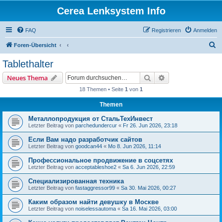
Cerea Lenksystem Info
FAQ
Registrieren
Anmelden
S
Foren-Übersicht
u
Tablethalter
c
Suche
Erweiterte Suche
Neues Thema
h
18 Themen • Seite
1
von
1
e
Themen
Металлопродукция от СтальТехИнвест
Letzter Beitrag von
parchedundercur
«
Fr 26. Jun 2026, 23:18
Если Вам надо разработчик сайтов
Letzter Beitrag von
goodcan44
«
Mo 8. Jun 2026, 11:14
Профессиональное продвижение в соцсетях
Letzter Beitrag von
acceptableshoe2
«
Sa 6. Jun 2026, 22:59
Специализированная техника
Letzter Beitrag von
fastaggressor99
«
Sa 30. Mai 2026, 00:27
Каким образом найти девушку в Москве
Letzter Beitrag von
noiselessautoma
«
Sa 16. Mai 2026, 03:00