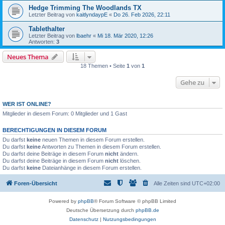
Hedge Trimming The Woodlands TX
Letzter Beitrag von
kaitlyndaypE
«
Do 26. Feb 2026, 22:11
Tablethalter
Letzter Beitrag von
lbaehr
«
Mi 18. Mär 2020, 12:26
Antworten:
3
Neues Thema
18 Themen • Seite
1
von
1
Gehe zu
WER IST ONLINE?
Mitglieder in diesem Forum: 0 Mitglieder und 1 Gast
BERECHTIGUNGEN IN DIESEM FORUM
Du darfst
keine
neuen Themen in diesem Forum erstellen.
Du darfst
keine
Antworten zu Themen in diesem Forum erstellen.
Du darfst deine Beiträge in diesem Forum
nicht
ändern.
Du darfst deine Beiträge in diesem Forum
nicht
löschen.
Du darfst
keine
Dateianhänge in diesem Forum erstellen.
Foren-Übersicht
Alle Zeiten sind
UTC+02:00
Powered by
phpBB
® Forum Software © phpBB Limited
Deutsche Übersetzung durch
phpBB.de
Datenschutz
|
Nutzungsbedingungen