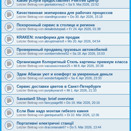
Какие услуги предоставляет Рентген Центр
Letzter Beitrag von
giantattorney2
«
Sa 9. Mai 2026, 22:52
Качественная экипировка для рабочих процессов
Letzter Beitrag von
standingcurator
«
Do 30. Apr 2026, 15:18
Похоронный сервис в столице и регионе
Letzter Beitrag von
detailedutopia6
«
Fr 24. Apr 2026, 01:38
KRAKEN: платформа для продаж
Letzter Beitrag von
abruptmatrix8
«
Mo 20. Apr 2026, 04:54
Проверенный продавец грузовых автомобилей
Letzter Beitrag von
somberreferee52
«
Sa 18. Apr 2026, 15:03
Организация Колоритный Стиль картины премиум класса
Letzter Beitrag von
vacuouscrease25
«
Mi 8. Apr 2026, 20:38
Эдем Абакан уют и комфорт за умеренные деньги
Letzter Beitrag von
wonderfulgala30
«
Sa 4. Apr 2026, 23:33
Сервис доставки цветов в Санкт-Петербурге
Letzter Beitrag von
purpleyears6
«
Mi 1. Apr 2026, 21:33
Savastan0 Shop: brief overview
Letzter Beitrag von
fancypage96
«
Do 19. Mär 2026, 20:16
Если Вам надо монтаж гибкого камня
Letzter Beitrag von
giantqueue91
«
Di 10. Mär 2026, 12:36
Портативні електричні станції
Letzter Beitrag von
draconianale67
«
Do 5. Mär 2026, 13:44