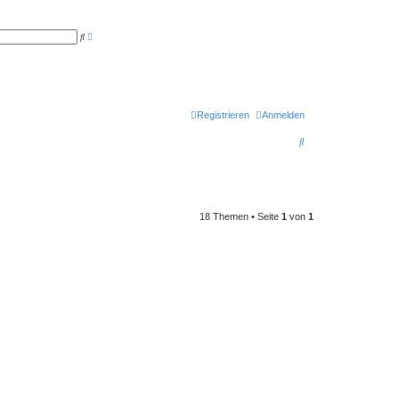
E
S
r
u
w
c
e
h
i
e
t
e
r
t
Registrieren
Anmelden
e
S
S
u
c
u
h
e
c
h
18 Themen • Seite
1
von
1
e