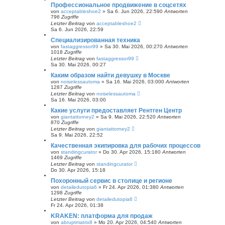
Профессиональное продвижение в соцсетях
von
acceptableshoe2
» Sa 6. Jun 2026, 22:59
0
Antworten
796
Zugriffe
Letzter Beitrag
von
acceptableshoe2
Sa 6. Jun 2026, 22:59
Специализированная техника
von
fastaggressor99
» Sa 30. Mai 2026, 00:27
0
Antworten
1018
Zugriffe
Letzter Beitrag
von
fastaggressor99
Sa 30. Mai 2026, 00:27
Каким образом найти девушку в Москве
von
noiselessautoma
» Sa 16. Mai 2026, 03:00
0
Antworten
1287
Zugriffe
Letzter Beitrag
von
noiselessautoma
Sa 16. Mai 2026, 03:00
Какие услуги предоставляет Рентген Центр
von
giantattorney2
» Sa 9. Mai 2026, 22:52
0
Antworten
870
Zugriffe
Letzter Beitrag
von
giantattorney2
Sa 9. Mai 2026, 22:52
Качественная экипировка для рабочих процессов
von
standingcurator
» Do 30. Apr 2026, 15:18
0
Antworten
1469
Zugriffe
Letzter Beitrag
von
standingcurator
Do 30. Apr 2026, 15:18
Похоронный сервис в столице и регионе
von
detailedutopia6
» Fr 24. Apr 2026, 01:38
0
Antworten
1298
Zugriffe
Letzter Beitrag
von
detailedutopia6
Fr 24. Apr 2026, 01:38
KRAKEN: платформа для продаж
von
abruptmatrix8
» Mo 20. Apr 2026, 04:54
0
Antworten