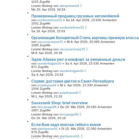
1102
Zugriffe
Letzter Beitrag
von
abruptmatrix8
Mo 20. Apr 2026, 04:54
Проверенный продавец грузовых автомобилей
von
somberreferee52
» Sa 18. Apr 2026, 15:03
0
Antworten
1051
Zugriffe
Letzter Beitrag
von
somberreferee52
Sa 18. Apr 2026, 15:03
Организация Колоритный Стиль картины премиум класса
von
vacuouscrease25
» Mi 8. Apr 2026, 20:38
0
Antworten
1085
Zugriffe
Letzter Beitrag
von
vacuouscrease25
Mi 8. Apr 2026, 20:38
Эдем Абакан уют и комфорт за умеренные деньги
von
wonderfulgala30
» Sa 4. Apr 2026, 23:33
0
Antworten
971
Zugriffe
Letzter Beitrag
von
wonderfulgala30
Sa 4. Apr 2026, 23:33
Сервис доставки цветов в Санкт-Петербурге
von
purpleyears6
» Mi 1. Apr 2026, 21:33
0
Antworten
1004
Zugriffe
Letzter Beitrag
von
purpleyears6
Mi 1. Apr 2026, 21:33
Savastan0 Shop: brief overview
von
fancypage96
» Do 19. Mär 2026, 20:16
0
Antworten
1857
Zugriffe
Letzter Beitrag
von
fancypage96
Do 19. Mär 2026, 20:16
Если Вам надо монтаж гибкого камня
von
giantqueue91
» Di 10. Mär 2026, 12:36
0
Antworten
979
Zugriffe
Letzter Beitrag
von
giantqueue91