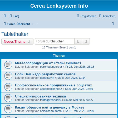
Cerea Lenksystem Info
FAQ
Registrieren
Anmelden
S
Foren-Übersicht
u
Tablethalter
c
Suche
Erweiterte Suche
Neues Thema
h
18 Themen • Seite
1
von
1
e
Themen
Металлопродукция от СтальТехИнвест
Letzter Beitrag von
parchedundercur
«
Fr 26. Jun 2026, 23:18
Если Вам надо разработчик сайтов
Letzter Beitrag von
goodcan44
«
Mo 8. Jun 2026, 11:14
Профессиональное продвижение в соцсетях
Letzter Beitrag von
acceptableshoe2
«
Sa 6. Jun 2026, 22:59
Специализированная техника
Letzter Beitrag von
fastaggressor99
«
Sa 30. Mai 2026, 00:27
Каким образом найти девушку в Москве
Letzter Beitrag von
noiselessautoma
«
Sa 16. Mai 2026, 03:00