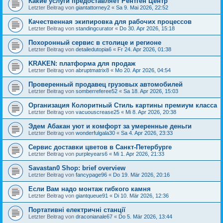
Какие услуги предоставляет Рентген Центр
Letzter Beitrag von
giantattorney2
«
Sa 9. Mai 2026, 22:52
Качественная экипировка для рабочих процессов
Letzter Beitrag von
standingcurator
«
Do 30. Apr 2026, 15:18
Похоронный сервис в столице и регионе
Letzter Beitrag von
detailedutopia6
«
Fr 24. Apr 2026, 01:38
KRAKEN: платформа для продаж
Letzter Beitrag von
abruptmatrix8
«
Mo 20. Apr 2026, 04:54
Проверенный продавец грузовых автомобилей
Letzter Beitrag von
somberreferee52
«
Sa 18. Apr 2026, 15:03
Организация Колоритный Стиль картины премиум класса
Letzter Beitrag von
vacuouscrease25
«
Mi 8. Apr 2026, 20:38
Эдем Абакан уют и комфорт за умеренные деньги
Letzter Beitrag von
wonderfulgala30
«
Sa 4. Apr 2026, 23:33
Сервис доставки цветов в Санкт-Петербурге
Letzter Beitrag von
purpleyears6
«
Mi 1. Apr 2026, 21:33
Savastan0 Shop: brief overview
Letzter Beitrag von
fancypage96
«
Do 19. Mär 2026, 20:16
Если Вам надо монтаж гибкого камня
Letzter Beitrag von
giantqueue91
«
Di 10. Mär 2026, 12:36
Портативні електричні станції
Letzter Beitrag von
draconianale67
«
Do 5. Mär 2026, 13:44