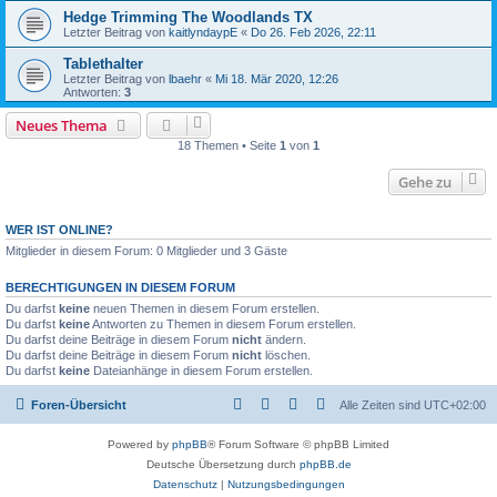
Hedge Trimming The Woodlands TX
Letzter Beitrag von
kaitlyndaypE
«
Do 26. Feb 2026, 22:11
Tablethalter
Letzter Beitrag von
lbaehr
«
Mi 18. Mär 2020, 12:26
Antworten:
3
Neues Thema
18 Themen • Seite
1
von
1
Gehe zu
WER IST ONLINE?
Mitglieder in diesem Forum: 0 Mitglieder und 3 Gäste
BERECHTIGUNGEN IN DIESEM FORUM
Du darfst
keine
neuen Themen in diesem Forum erstellen.
Du darfst
keine
Antworten zu Themen in diesem Forum erstellen.
Du darfst deine Beiträge in diesem Forum
nicht
ändern.
Du darfst deine Beiträge in diesem Forum
nicht
löschen.
Du darfst
keine
Dateianhänge in diesem Forum erstellen.
Foren-Übersicht
Alle Zeiten sind
UTC+02:00
Powered by
phpBB
® Forum Software © phpBB Limited
Deutsche Übersetzung durch
phpBB.de
Datenschutz
|
Nutzungsbedingungen