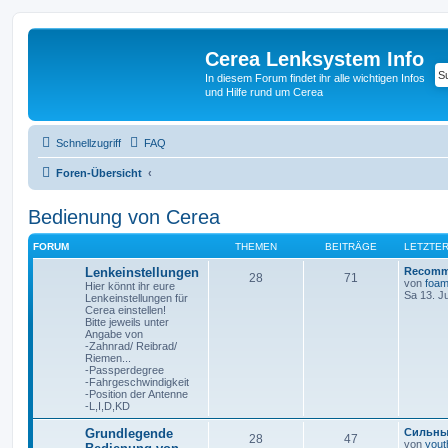
Cerea Lenksystem Info
In diesem Forum findet ihr alle wichtigen Infos
und Hilfe rund um Cerea
Schnellzugriff
FAQ
Foren-Übersicht
Bedienung von Cerea
FORUM
THEMEN
BEITRÄGE
LETZTER
Lenkeinstellungen
Recomme
28
71
von
foam
Hier könnt ihr eure
Sa 13. J
Lenkeinstellungen für
Cerea einstellen!
Bitte jeweils unter
Angabe von
-Zahnrad/ Reibrad/
Riemen...
-Passperdegree
-Fahrgeschwindigkeit
-Position der Antenne
-L,I,D,KD
Grundlegende
Сильны
28
47
von
youth