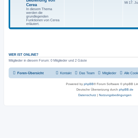
Bedienung von
Mi 17. J
Cerea
In diesem Thema
werden die
grundlegenden
Funktionen von Cerea
erläutert.
WER IST ONLINE?
Mitglieder in diesem Forum: 0 Mitglieder und 2 Gäste
Foren-Übersicht
Kontakt
Das Team
Mitglieder
Alle Coo
Powered by
phpBB
® Forum Software © phpBB Lim
Deutsche Übersetzung durch
phpBB.de
Datenschutz
|
Nutzungsbedingungen