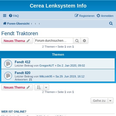
Cerea Lenksystem Info
FAQ
Registrieren
Anmelden
S
Foren-Übersicht
u
Fendt Traktoren
c
Suche
Erweiterte Suche
Neues Thema
h
2 Themen • Seite
1
von
1
e
Themen
Fendt 412
Letzter Beitrag von
GregorAUT
«
Do 2. Jan 2020, 09:02
Fendt 820
Letzter Beitrag von
Wilczek95
«
Sa 29. Jun 2019, 16:12
Antworten:
21
Neues Thema
2 Themen • Seite
1
von
1
Gehe zu
WER IST ONLINE?