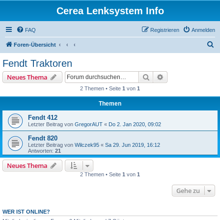
Cerea Lenksystem Info
FAQ
Registrieren
Anmelden
S
Foren-Übersicht
u
Fendt Traktoren
c
Suche
Erweiterte Suche
Neues Thema
h
2 Themen • Seite
1
von
1
e
Themen
Fendt 412
Letzter Beitrag von
GregorAUT
«
Do 2. Jan 2020, 09:02
Fendt 820
Letzter Beitrag von
Wilczek95
«
Sa 29. Jun 2019, 16:12
Antworten:
21
Neues Thema
2 Themen • Seite
1
von
1
Gehe zu
WER IST ONLINE?