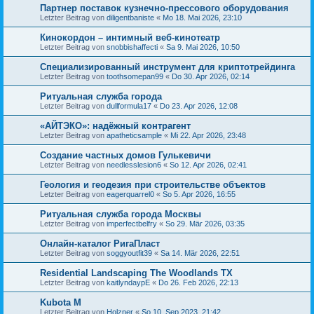
Партнер поставок кузнечно-прессового оборудования
Letzter Beitrag von
diligentbaniste
«
Mo 18. Mai 2026, 23:10
Кинокордон – интимный веб-кинотеатр
Letzter Beitrag von
snobbishaffecti
«
Sa 9. Mai 2026, 10:50
Специализированный инструмент для криптотрейдинга
Letzter Beitrag von
toothsomepan99
«
Do 30. Apr 2026, 02:14
Ритуальная служба города
Letzter Beitrag von
dullformula17
«
Do 23. Apr 2026, 12:08
«АЙТЭКО»: надёжный контрагент
Letzter Beitrag von
apatheticsample
«
Mi 22. Apr 2026, 23:48
Создание частных домов Гулькевичи
Letzter Beitrag von
needlesslesion6
«
So 12. Apr 2026, 02:41
Геология и геодезия при строительстве объектов
Letzter Beitrag von
eagerquarrel0
«
So 5. Apr 2026, 16:55
Ритуальная служба города Москвы
Letzter Beitrag von
imperfectbelfry
«
So 29. Mär 2026, 03:35
Онлайн-каталог РигаПласт
Letzter Beitrag von
soggyoutfit39
«
Sa 14. Mär 2026, 22:51
Residential Landscaping The Woodlands TX
Letzter Beitrag von
kaitlyndaypE
«
Do 26. Feb 2026, 22:13
Kubota M
Letzter Beitrag von
Holzner
«
So 10. Sep 2023, 21:42