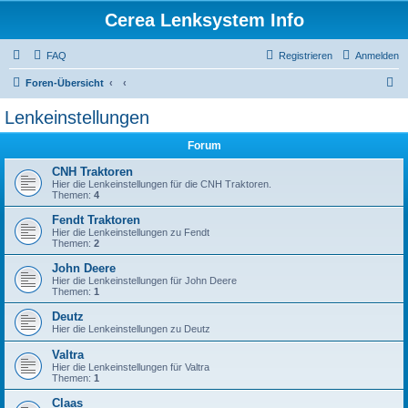
Cerea Lenksystem Info
FAQ
Registrieren
Anmelden
S
Foren-Übersicht
u
Lenkeinstellungen
c
Forum
h
e
CNH Traktoren
Hier die Lenkeinstellungen für die CNH Traktoren.
Themen:
4
Fendt Traktoren
Hier die Lenkeinstellungen zu Fendt
Themen:
2
John Deere
Hier die Lenkeinstellungen für John Deere
Themen:
1
Deutz
Hier die Lenkeinstellungen zu Deutz
Valtra
Hier die Lenkeinstellungen für Valtra
Themen:
1
Claas