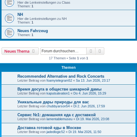
Hier die Lenkeinstellungen zu Claas
Themen:
1
NH
Hier die Lenkeinstellungen zu NH
Themen:
1
Neues Fahrzeug
Themen:
1
Suche
Erweiterte Suche
Neues Thema
17 Themen • Seite
1
von
1
Themen
Recommended Alternative and Rock Concerts
Letzter Beitrag von
foamytelegram52
«
Sa 13. Jun 2026, 23:17
Время досуга в обществе шикарной дамы
Letzter Beitrag von
kaputsalvation1
«
Do 4. Jun 2026, 15:29
Уникальные дары природы для вас
Letzter Beitrag von
chubbyarson54
«
Di 2. Jun 2026, 17:59
Сервис №1: домашняя еда с доставкой
Letzter Beitrag von
lamentablemuseu
«
Di 19. Mai 2026, 23:08
Доставка готовой еды в Москве
Letzter Beitrag von
jadedlogic52
«
Di 19. Mai 2026, 11:50