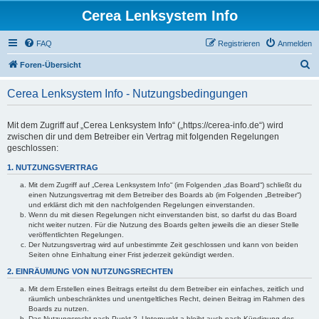
Cerea Lenksystem Info
FAQ
Registrieren
Anmelden
S
Foren-Übersicht
u
Cerea Lenksystem Info - Nutzungsbedingungen
c
h
Mit dem Zugriff auf „Cerea Lenksystem Info“ („https://cerea-info.de“) wird
e
zwischen dir und dem Betreiber ein Vertrag mit folgenden Regelungen
geschlossen:
1. NUTZUNGSVERTRAG
Mit dem Zugriff auf „Cerea Lenksystem Info“ (im Folgenden „das Board“) schließt du
einen Nutzungsvertrag mit dem Betreiber des Boards ab (im Folgenden „Betreiber“)
und erklärst dich mit den nachfolgenden Regelungen einverstanden.
Wenn du mit diesen Regelungen nicht einverstanden bist, so darfst du das Board
nicht weiter nutzen. Für die Nutzung des Boards gelten jeweils die an dieser Stelle
veröffentlichten Regelungen.
Der Nutzungsvertrag wird auf unbestimmte Zeit geschlossen und kann von beiden
Seiten ohne Einhaltung einer Frist jederzeit gekündigt werden.
2. EINRÄUMUNG VON NUTZUNGSRECHTEN
Mit dem Erstellen eines Beitrags erteilst du dem Betreiber ein einfaches, zeitlich und
räumlich unbeschränktes und unentgeltliches Recht, deinen Beitrag im Rahmen des
Boards zu nutzen.
Das Nutzungsrecht nach Punkt 2, Unterpunkt a bleibt auch nach Kündigung des