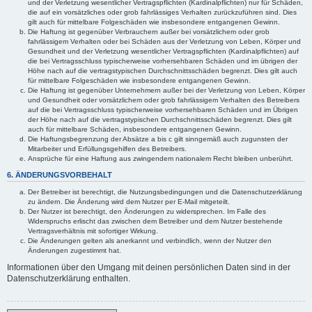
und der Verletzung wesentlicher Vertragspflichten (Kardinalpflichten) nur für Schäden,
die auf ein vorsätzliches oder grob fahrlässiges Verhalten zurückzuführen sind. Dies
gilt auch für mittelbare Folgeschäden wie insbesondere entgangenen Gewinn.
Die Haftung ist gegenüber Verbrauchern außer bei vorsätzlichem oder grob
fahrlässigem Verhalten oder bei Schäden aus der Verletzung von Leben, Körper und
Gesundheit und der Verletzung wesentlicher Vertragspflichten (Kardinalpflichten) auf
die bei Vertragsschluss typischerweise vorhersehbaren Schäden und im übrigen der
Höhe nach auf die vertragstypischen Durchschnittsschäden begrenzt. Dies gilt auch
für mittelbare Folgeschäden wie insbesondere entgangenen Gewinn.
Die Haftung ist gegenüber Unternehmern außer bei der Verletzung von Leben, Körper
und Gesundheit oder vorsätzlichem oder grob fahrlässigem Verhalten des Betreibers
auf die bei Vertragsschluss typischerweise vorhersehbaren Schäden und im Übrigen
der Höhe nach auf die vertragstypischen Durchschnittsschäden begrenzt. Dies gilt
auch für mittelbare Schäden, insbesondere entgangenen Gewinn.
Die Haftungsbegrenzung der Absätze a bis c gilt sinngemäß auch zugunsten der
Mitarbeiter und Erfüllungsgehilfen des Betreibers.
Ansprüche für eine Haftung aus zwingendem nationalem Recht bleiben unberührt.
6. ÄNDERUNGSVORBEHALT
Der Betreiber ist berechtigt, die Nutzungsbedingungen und die Datenschutzerklärung
zu ändern. Die Änderung wird dem Nutzer per E-Mail mitgeteilt.
Der Nutzer ist berechtigt, den Änderungen zu widersprechen. Im Falle des
Widerspruchs erlischt das zwischen dem Betreiber und dem Nutzer bestehende
Vertragsverhältnis mit sofortiger Wirkung.
Die Änderungen gelten als anerkannt und verbindlich, wenn der Nutzer den
Änderungen zugestimmt hat.
Informationen über den Umgang mit deinen persönlichen Daten sind in der
Datenschutzerklärung enthalten.