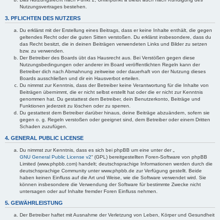
Nutzungsvertrages bestehen.
3. PFLICHTEN DES NUTZERS
Du erklärst mit der Erstellung eines Beitrags, dass er keine Inhalte enthält, die gegen
geltendes Recht oder die guten Sitten verstoßen. Du erklärst insbesondere, dass du
das Recht besitzt, die in deinen Beiträgen verwendeten Links und Bilder zu setzen
bzw. zu verwenden.
Der Betreiber des Boards übt das Hausrecht aus. Bei Verstößen gegen diese
Nutzungsbedingungen oder anderer im Board veröffentlichten Regeln kann der
Betreiber dich nach Abmahnung zeitweise oder dauerhaft von der Nutzung dieses
Boards ausschließen und dir ein Hausverbot erteilen.
Du nimmst zur Kenntnis, dass der Betreiber keine Verantwortung für die Inhalte von
Beiträgen übernimmt, die er nicht selbst erstellt hat oder die er nicht zur Kenntnis
genommen hat. Du gestattest dem Betreiber, dein Benutzerkonto, Beiträge und
Funktionen jederzeit zu löschen oder zu sperren.
Du gestattest dem Betreiber darüber hinaus, deine Beiträge abzuändern, sofern sie
gegen o. g. Regeln verstoßen oder geeignet sind, dem Betreiber oder einem Dritten
Schaden zuzufügen.
4. GENERAL PUBLIC LICENSE
Du nimmst zur Kenntnis, dass es sich bei phpBB um eine unter der „
GNU General Public License v2
“ (GPL) bereitgestellten Foren-Software von phpBB
Limited (www.phpbb.com) handelt; deutschsprachige Informationen werden durch die
deutschsprachige Community unter www.phpbb.de zur Verfügung gestellt. Beide
haben keinen Einfluss auf die Art und Weise, wie die Software verwendet wird. Sie
können insbesondere die Verwendung der Software für bestimmte Zwecke nicht
untersagen oder auf Inhalte fremder Foren Einfluss nehmen.
5. GEWÄHRLEISTUNG
Der Betreiber haftet mit Ausnahme der Verletzung von Leben, Körper und Gesundheit