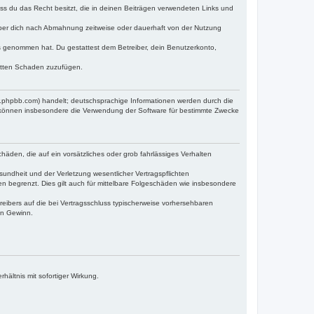
dass du das Recht besitzt, die in deinen Beiträgen verwendeten Links und
iber dich nach Abmahnung zeitweise oder dauerhaft von der Nutzung
tnis genommen hat. Du gestattest dem Betreiber, dein Benutzerkonto,
ritten Schaden zuzufügen.
w.phpbb.com) handelt; deutschsprachige Informationen werden durch die
e können insbesondere die Verwendung der Software für bestimmte Zwecke
häden, die auf ein vorsätzliches oder grob fahrlässiges Verhalten
undheit und der Verletzung wesentlicher Vertragspflichten
n begrenzt. Dies gilt auch für mittelbare Folgeschäden wie insbesondere
eibers auf die bei Vertragsschluss typischerweise vorhersehbaren
en Gewinn.
ältnis mit sofortiger Wirkung.