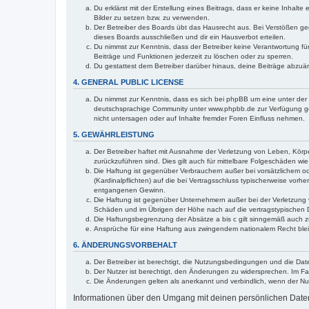
Du erklärst mit der Erstellung eines Beitrags, dass er keine Inhalt
Bilder zu setzen bzw. zu verwenden.
Der Betreiber des Boards übt das Hausrecht aus. Bei Verstößen g
dieses Boards ausschließen und dir ein Hausverbot erteilen.
Du nimmst zur Kenntnis, dass der Betreiber keine Verantwortung für 
Beiträge und Funktionen jederzeit zu löschen oder zu sperren.
Du gestattest dem Betreiber darüber hinaus, deine Beiträge abzuä
4. GENERAL PUBLIC LICENSE
Du nimmst zur Kenntnis, dass es sich bei phpBB um eine unter der 
deutschsprachige Community unter www.phpbb.de zur Verfügung gest
nicht untersagen oder auf Inhalte fremder Foren Einfluss nehmen.
5. GEWÄHRLEISTUNG
Der Betreiber haftet mit Ausnahme der Verletzung von Leben, Körper
zurückzuführen sind. Dies gilt auch für mittelbare Folgeschäden 
Die Haftung ist gegenüber Verbrauchern außer bei vorsätzlichem o
(Kardinalpflichten) auf die bei Vertragsschluss typischerweise vo
entgangenen Gewinn.
Die Haftung ist gegenüber Unternehmern außer bei der Verletzung 
Schäden und im Übrigen der Höhe nach auf die vertragstypischen 
Die Haftungsbegrenzung der Absätze a bis c gilt sinngemäß auch zu
Ansprüche für eine Haftung aus zwingendem nationalem Recht blei
6. ÄNDERUNGSVORBEHALT
Der Betreiber ist berechtigt, die Nutzungsbedingungen und die Dat
Der Nutzer ist berechtigt, den Änderungen zu widersprechen. Im Fa
Die Änderungen gelten als anerkannt und verbindlich, wenn der N
Informationen über den Umgang mit deinen persönlichen Daten 