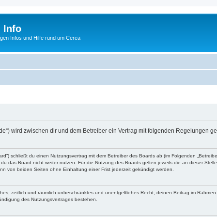
 Info
tigen Infos und Hilfe rund um Cerea
fo.de“) wird zwischen dir und dem Betreiber ein Vertrag mit folgenden Regelungen g
ard“) schließt du einen Nutzungsvertrag mit dem Betreiber des Boards ab (im Folgenden „Betreib
du das Board nicht weiter nutzen. Für die Nutzung des Boards gelten jeweils die an dieser Stell
n von beiden Seiten ohne Einhaltung einer Frist jederzeit gekündigt werden.
faches, zeitlich und räumlich unbeschränktes und unentgeltliches Recht, deinen Beitrag im Rahme
Kündigung des Nutzungsvertrages bestehen.