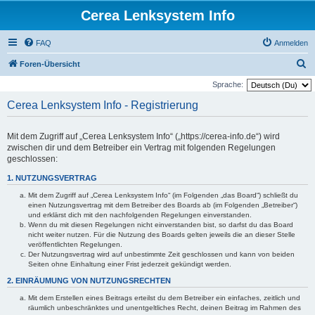
Cerea Lenksystem Info
FAQ
Anmelden
S
Foren-Übersicht
u
Sprache:
c
Cerea Lenksystem Info - Registrierung
h
e
Mit dem Zugriff auf „Cerea Lenksystem Info“ („https://cerea-info.de“) wird
zwischen dir und dem Betreiber ein Vertrag mit folgenden Regelungen
geschlossen:
1. NUTZUNGSVERTRAG
Mit dem Zugriff auf „Cerea Lenksystem Info“ (im Folgenden „das Board“) schließt du
einen Nutzungsvertrag mit dem Betreiber des Boards ab (im Folgenden „Betreiber“)
und erklärst dich mit den nachfolgenden Regelungen einverstanden.
Wenn du mit diesen Regelungen nicht einverstanden bist, so darfst du das Board
nicht weiter nutzen. Für die Nutzung des Boards gelten jeweils die an dieser Stelle
veröffentlichten Regelungen.
Der Nutzungsvertrag wird auf unbestimmte Zeit geschlossen und kann von beiden
Seiten ohne Einhaltung einer Frist jederzeit gekündigt werden.
2. EINRÄUMUNG VON NUTZUNGSRECHTEN
Mit dem Erstellen eines Beitrags erteilst du dem Betreiber ein einfaches, zeitlich und
räumlich unbeschränktes und unentgeltliches Recht, deinen Beitrag im Rahmen des