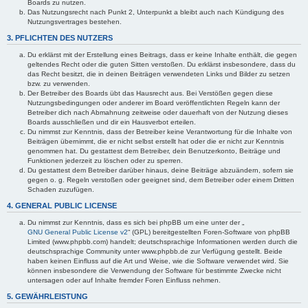
Boards zu nutzen.
Das Nutzungsrecht nach Punkt 2, Unterpunkt a bleibt auch nach Kündigung des
Nutzungsvertrages bestehen.
3. PFLICHTEN DES NUTZERS
Du erklärst mit der Erstellung eines Beitrags, dass er keine Inhalte enthält, die gegen
geltendes Recht oder die guten Sitten verstoßen. Du erklärst insbesondere, dass du
das Recht besitzt, die in deinen Beiträgen verwendeten Links und Bilder zu setzen
bzw. zu verwenden.
Der Betreiber des Boards übt das Hausrecht aus. Bei Verstößen gegen diese
Nutzungsbedingungen oder anderer im Board veröffentlichten Regeln kann der
Betreiber dich nach Abmahnung zeitweise oder dauerhaft von der Nutzung dieses
Boards ausschließen und dir ein Hausverbot erteilen.
Du nimmst zur Kenntnis, dass der Betreiber keine Verantwortung für die Inhalte von
Beiträgen übernimmt, die er nicht selbst erstellt hat oder die er nicht zur Kenntnis
genommen hat. Du gestattest dem Betreiber, dein Benutzerkonto, Beiträge und
Funktionen jederzeit zu löschen oder zu sperren.
Du gestattest dem Betreiber darüber hinaus, deine Beiträge abzuändern, sofern sie
gegen o. g. Regeln verstoßen oder geeignet sind, dem Betreiber oder einem Dritten
Schaden zuzufügen.
4. GENERAL PUBLIC LICENSE
Du nimmst zur Kenntnis, dass es sich bei phpBB um eine unter der „
GNU General Public License v2
“ (GPL) bereitgestellten Foren-Software von phpBB
Limited (www.phpbb.com) handelt; deutschsprachige Informationen werden durch die
deutschsprachige Community unter www.phpbb.de zur Verfügung gestellt. Beide
haben keinen Einfluss auf die Art und Weise, wie die Software verwendet wird. Sie
können insbesondere die Verwendung der Software für bestimmte Zwecke nicht
untersagen oder auf Inhalte fremder Foren Einfluss nehmen.
5. GEWÄHRLEISTUNG