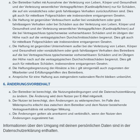
Der Betreiber haftet mit Ausnahme der Verletzung von Leben, Körper und Gesundheit
und der Verletzung wesentlicher Vertragspflichten (Kardinalpflichten) nur für Schäden,
die auf ein vorsätzliches oder grob fahrlässiges Verhalten zurückzuführen sind. Dies
gilt auch für mittelbare Folgeschäden wie insbesondere entgangenen Gewinn.
Die Haftung ist gegenüber Verbrauchern außer bei vorsätzlichem oder grob
fahrlässigem Verhalten oder bei Schäden aus der Verletzung von Leben, Körper und
Gesundheit und der Verletzung wesentlicher Vertragspflichten (Kardinalpflichten) auf
die bei Vertragsschluss typischerweise vorhersehbaren Schäden und im übrigen der
Höhe nach auf die vertragstypischen Durchschnittsschäden begrenzt. Dies gilt auch
für mittelbare Folgeschäden wie insbesondere entgangenen Gewinn.
Die Haftung ist gegenüber Unternehmern außer bei der Verletzung von Leben, Körper
und Gesundheit oder vorsätzlichem oder grob fahrlässigem Verhalten des Betreibers
auf die bei Vertragsschluss typischerweise vorhersehbaren Schäden und im Übrigen
der Höhe nach auf die vertragstypischen Durchschnittsschäden begrenzt. Dies gilt
auch für mittelbare Schäden, insbesondere entgangenen Gewinn.
Die Haftungsbegrenzung der Absätze a bis c gilt sinngemäß auch zugunsten der
Mitarbeiter und Erfüllungsgehilfen des Betreibers.
Ansprüche für eine Haftung aus zwingendem nationalem Recht bleiben unberührt.
6. ÄNDERUNGSVORBEHALT
Der Betreiber ist berechtigt, die Nutzungsbedingungen und die Datenschutzerklärung
zu ändern. Die Änderung wird dem Nutzer per E-Mail mitgeteilt.
Der Nutzer ist berechtigt, den Änderungen zu widersprechen. Im Falle des
Widerspruchs erlischt das zwischen dem Betreiber und dem Nutzer bestehende
Vertragsverhältnis mit sofortiger Wirkung.
Die Änderungen gelten als anerkannt und verbindlich, wenn der Nutzer den
Änderungen zugestimmt hat.
Informationen über den Umgang mit deinen persönlichen Daten sind in der
Datenschutzerklärung enthalten.