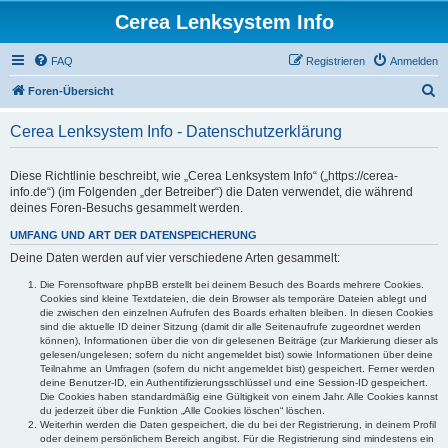
Cerea Lenksystem Info
FAQ
Registrieren
Anmelden
S
Foren-Übersicht
u
Cerea Lenksystem Info - Datenschutzerklärung
c
h
Diese Richtlinie beschreibt, wie „Cerea Lenksystem Info“ („https://cerea-
e
info.de“) (im Folgenden „der Betreiber“) die Daten verwendet, die während
deines Foren-Besuchs gesammelt werden.
UMFANG UND ART DER DATENSPEICHERUNG
Deine Daten werden auf vier verschiedene Arten gesammelt:
Die Forensoftware phpBB erstellt bei deinem Besuch des Boards mehrere Cookies.
Cookies sind kleine Textdateien, die dein Browser als temporäre Dateien ablegt und
die zwischen den einzelnen Aufrufen des Boards erhalten bleiben. In diesen Cookies
sind die aktuelle ID deiner Sitzung (damit dir alle Seitenaufrufe zugeordnet werden
können), Informationen über die von dir gelesenen Beiträge (zur Markierung dieser als
gelesen/ungelesen; sofern du nicht angemeldet bist) sowie Informationen über deine
Teilnahme an Umfragen (sofern du nicht angemeldet bist) gespeichert. Ferner werden
deine Benutzer-ID, ein Authentifizierungsschlüssel und eine Session-ID gespeichert.
Die Cookies haben standardmäßig eine Gültigkeit von einem Jahr. Alle Cookies kannst
du jederzeit über die Funktion „Alle Cookies löschen“ löschen.
Weiterhin werden die Daten gespeichert, die du bei der Registrierung, in deinem Profil
oder deinem persönlichem Bereich angibst. Für die Registrierung sind mindestens ein