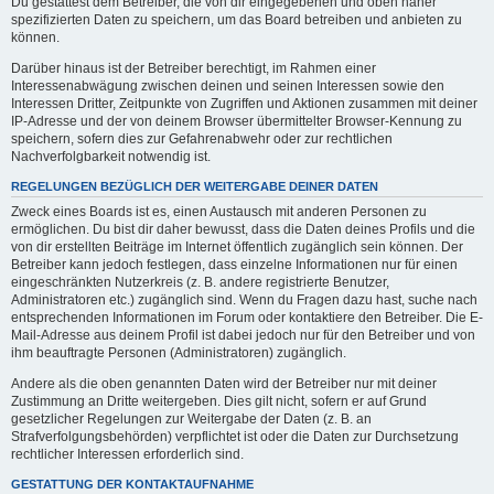
Du gestattest dem Betreiber, die von dir eingegebenen und oben näher
spezifizierten Daten zu speichern, um das Board betreiben und anbieten zu
können.
Darüber hinaus ist der Betreiber berechtigt, im Rahmen einer
Interessenabwägung zwischen deinen und seinen Interessen sowie den
Interessen Dritter, Zeitpunkte von Zugriffen und Aktionen zusammen mit deiner
IP-Adresse und der von deinem Browser übermittelter Browser-Kennung zu
speichern, sofern dies zur Gefahrenabwehr oder zur rechtlichen
Nachverfolgbarkeit notwendig ist.
REGELUNGEN BEZÜGLICH DER WEITERGABE DEINER DATEN
Zweck eines Boards ist es, einen Austausch mit anderen Personen zu
ermöglichen. Du bist dir daher bewusst, dass die Daten deines Profils und die
von dir erstellten Beiträge im Internet öffentlich zugänglich sein können. Der
Betreiber kann jedoch festlegen, dass einzelne Informationen nur für einen
eingeschränkten Nutzerkreis (z. B. andere registrierte Benutzer,
Administratoren etc.) zugänglich sind. Wenn du Fragen dazu hast, suche nach
entsprechenden Informationen im Forum oder kontaktiere den Betreiber. Die E-
Mail-Adresse aus deinem Profil ist dabei jedoch nur für den Betreiber und von
ihm beauftragte Personen (Administratoren) zugänglich.
Andere als die oben genannten Daten wird der Betreiber nur mit deiner
Zustimmung an Dritte weitergeben. Dies gilt nicht, sofern er auf Grund
gesetzlicher Regelungen zur Weitergabe der Daten (z. B. an
Strafverfolgungsbehörden) verpflichtet ist oder die Daten zur Durchsetzung
rechtlicher Interessen erforderlich sind.
GESTATTUNG DER KONTAKTAUFNAHME