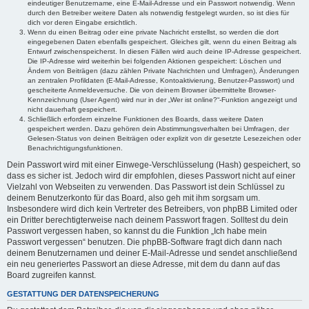
eindeutiger Benutzername, eine E-Mail-Adresse und ein Passwort notwendig. Wenn
durch den Betreiber weitere Daten als notwendig festgelegt wurden, so ist dies für
dich vor deren Eingabe ersichtlich.
Wenn du einen Beitrag oder eine private Nachricht erstellst, so werden die dort
eingegebenen Daten ebenfalls gespeichert. Gleiches gilt, wenn du einen Beitrag als
Entwurf zwischenspeicherst. In diesen Fällen wird auch deine IP-Adresse gespeichert.
Die IP-Adresse wird weiterhin bei folgenden Aktionen gespeichert: Löschen und
Ändern von Beiträgen (dazu zählen Private Nachrichten und Umfragen), Änderungen
an zentralen Profildaten (E-Mail-Adresse, Kontoaktivierung, Benutzer-Passwort) und
gescheiterte Anmeldeversuche. Die von deinem Browser übermittelte Browser-
Kennzeichnung (User Agent) wird nur in der „Wer ist online?“-Funktion angezeigt und
nicht dauerhaft gespeichert.
Schließlich erfordern einzelne Funktionen des Boards, dass weitere Daten
gespeichert werden. Dazu gehören dein Abstimmungsverhalten bei Umfragen, der
Gelesen-Status von deinen Beiträgen oder explizit von dir gesetzte Lesezeichen oder
Benachrichtigungsfunktionen.
Dein Passwort wird mit einer Einwege-Verschlüsselung (Hash) gespeichert, so
dass es sicher ist. Jedoch wird dir empfohlen, dieses Passwort nicht auf einer
Vielzahl von Webseiten zu verwenden. Das Passwort ist dein Schlüssel zu
deinem Benutzerkonto für das Board, also geh mit ihm sorgsam um.
Insbesondere wird dich kein Vertreter des Betreibers, von phpBB Limited oder
ein Dritter berechtigterweise nach deinem Passwort fragen. Solltest du dein
Passwort vergessen haben, so kannst du die Funktion „Ich habe mein
Passwort vergessen“ benutzen. Die phpBB-Software fragt dich dann nach
deinem Benutzernamen und deiner E-Mail-Adresse und sendet anschließend
ein neu generiertes Passwort an diese Adresse, mit dem du dann auf das
Board zugreifen kannst.
GESTATTUNG DER DATENSPEICHERUNG