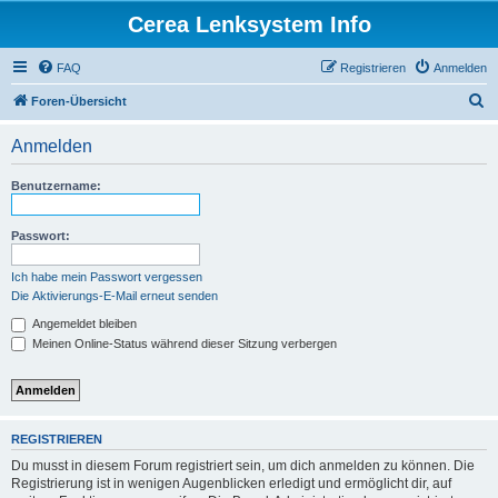
Cerea Lenksystem Info
FAQ
Registrieren
Anmelden
S
Foren-Übersicht
u
Anmelden
c
h
Benutzername:
e
Passwort:
Ich habe mein Passwort vergessen
Die Aktivierungs-E-Mail erneut senden
Angemeldet bleiben
Meinen Online-Status während dieser Sitzung verbergen
REGISTRIEREN
Du musst in diesem Forum registriert sein, um dich anmelden zu können. Die
Registrierung ist in wenigen Augenblicken erledigt und ermöglicht dir, auf