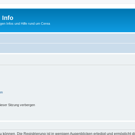
 Info
tigen Infos und Hilfe rund um Cerea
en
ieser Sitzung verbergen
 können. Die Registrierung ist in wenigen Augenblicken erledigt und ermöglicht di