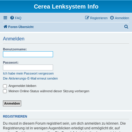
Cerea Lenksystem Info
FAQ
Registrieren
Anmelden
S
Foren-Übersicht
u
Anmelden
c
h
Benutzername:
e
Passwort:
Ich habe mein Passwort vergessen
Die Aktivierungs-E-Mail erneut senden
Angemeldet bleiben
Meinen Online-Status während dieser Sitzung verbergen
REGISTRIEREN
Du musst in diesem Forum registriert sein, um dich anmelden zu können. Die
Registrierung ist in wenigen Augenblicken erledigt und ermöglicht dir, auf