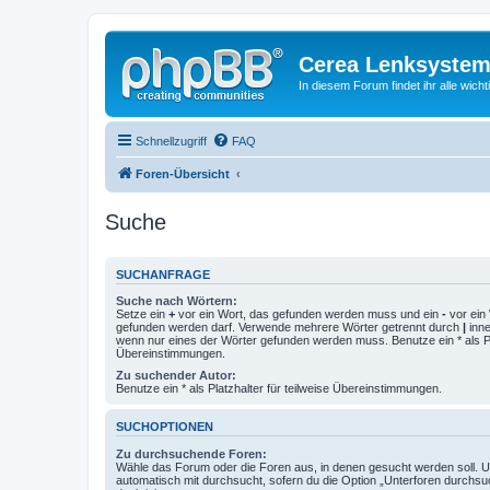
Cerea Lenksystem
In diesem Forum findet ihr alle wich
Schnellzugriff
FAQ
Foren-Übersicht
Suche
SUCHANFRAGE
Suche nach Wörtern:
Setze ein
+
vor ein Wort, das gefunden werden muss und ein
-
vor ein 
gefunden werden darf. Verwende mehrere Wörter getrennt durch
|
inne
wenn nur eines der Wörter gefunden werden muss. Benutze ein * als Pla
Übereinstimmungen.
Zu suchender Autor:
Benutze ein * als Platzhalter für teilweise Übereinstimmungen.
SUCHOPTIONEN
Zu durchsuchende Foren:
Wähle das Forum oder die Foren aus, in denen gesucht werden soll. 
automatisch mit durchsucht, sofern du die Option „Unterforen durchsu