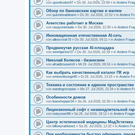
von
upsetkudos97
» Do 30. Jul 2026, 22:58 » in
Andere Fra
Обзор по банковским картам и милям
von
questionableann
» Do 30. Jul 2026, 22:52 » in
Andere Fr
Агентство работает в Москве
von
raspyorientatio
» Do 30. Jul 2026, 12:39 » in
Andere Fra
Инновационная отечественная AI-сеть
von
alikecrook70
» Do 30. Jul 2026, 09:11 » in
Andere Frage
Продвинутая русская AI-площадка
von
weehijacker37
» Do 30. Jul 2026, 02:39 » in
Andere Fra
Николай Колесов - бизнесмен
von
afraidtrousers9
» Mi 29. Jul 2026, 09:16 » in
Andere Fra
Как выбрать качественный каталог ПК игр
von
eminentlounge85
» Di 28. Jul 2026, 13:25 » in
Andere Fr
Техника и состояние в едином пространстве
von
wantingreceptac
» Mo 27. Jul 2026, 22:34 » in
Andere F
Особенности домов
von
leanshopper34
» So 26. Jul 2026, 02:30 » in
Andere Fra
Лицензионный софт с незамедлительной гар
von
noisyseer88
» Sa 25. Jul 2026, 18:12 » in
Andere Frage
Центр эстетической медицины МедЭстетика
von
billowyrainbow1
» Sa 25. Jul 2026, 12:32 » in
Andere Fr
При необходимости быстро оформить прод