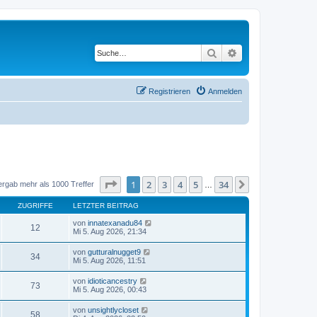
Suche
Erweiterte Suche
Registrieren
Anmelden
Seite
1
von
34
1
2
3
4
5
34
Nächste
ergab mehr als 1000 Treffer
…
ZUGRIFFE
LETZTER BEITRAG
von
innatexanadu84
12
Mi 5. Aug 2026, 21:34
von
gutturalnugget9
34
Mi 5. Aug 2026, 11:51
von
idioticancestry
73
Mi 5. Aug 2026, 00:43
von
unsightlycloset
58