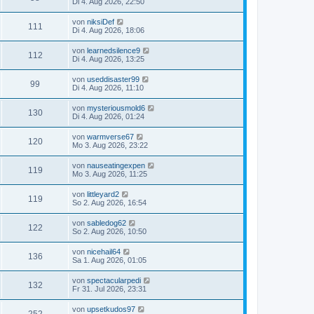
Di 4. Aug 2026, 22:50
von
niksiDef
111
Di 4. Aug 2026, 18:06
von
learnedsilence9
112
Di 4. Aug 2026, 13:25
von
useddisaster99
99
Di 4. Aug 2026, 11:10
von
mysteriousmold6
130
Di 4. Aug 2026, 01:24
von
warmverse67
120
Mo 3. Aug 2026, 23:22
von
nauseatingexpen
119
Mo 3. Aug 2026, 11:25
von
littleyard2
119
So 2. Aug 2026, 16:54
von
sabledog62
122
So 2. Aug 2026, 10:50
von
nicehail64
136
Sa 1. Aug 2026, 01:05
von
spectacularpedi
132
Fr 31. Jul 2026, 23:31
von
upsetkudos97