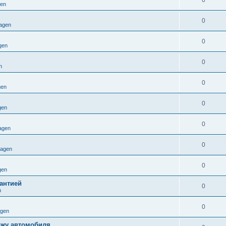
0
gen
0
agen
0
gen
0
n
0
gen
0
gen
0
agen
0
ragen
0
gen
антией
0
n
0
agen
ажу автомобиля