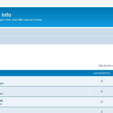
 Info
tigen Infos und Hilfe rund um Cerea
Die Suche 
ANTWORTEN
0
gen
0
gen
во
0
en
0