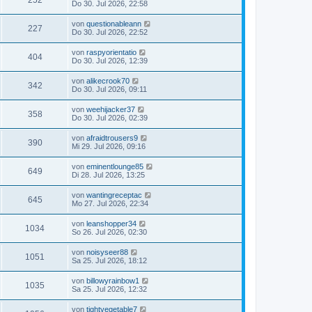
252
Do 30. Jul 2026, 22:58
von
questionableann
227
Do 30. Jul 2026, 22:52
von
raspyorientatio
404
Do 30. Jul 2026, 12:39
von
alikecrook70
342
Do 30. Jul 2026, 09:11
von
weehijacker37
358
Do 30. Jul 2026, 02:39
von
afraidtrousers9
390
Mi 29. Jul 2026, 09:16
von
eminentlounge85
649
Di 28. Jul 2026, 13:25
von
wantingreceptac
645
Mo 27. Jul 2026, 22:34
von
leanshopper34
1034
So 26. Jul 2026, 02:30
von
noisyseer88
1051
Sa 25. Jul 2026, 18:12
von
billowyrainbow1
1035
Sa 25. Jul 2026, 12:32
von
tightvegetable7