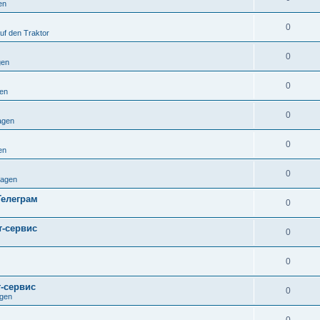
en
0
uf den Traktor
0
gen
0
en
0
agen
0
en
0
ragen
Телеграм
0
т-сервис
0
0
т-сервис
0
agen