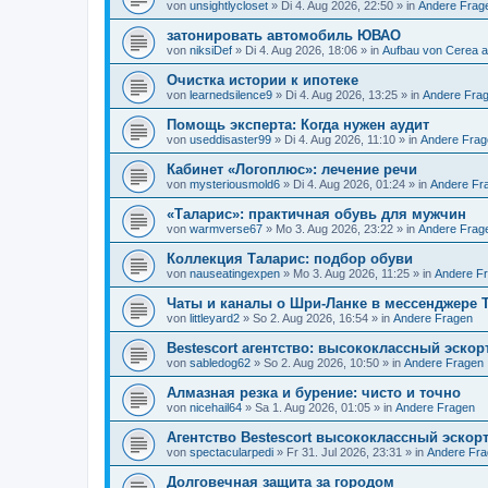
von
unsightlycloset
» Di 4. Aug 2026, 22:50 » in
Andere Frag
затонировать автомобиль ЮВАО
von
niksiDef
» Di 4. Aug 2026, 18:06 » in
Aufbau von Cerea a
Очистка истории к ипотеке
von
learnedsilence9
» Di 4. Aug 2026, 13:25 » in
Andere Fra
Помощь эксперта: Когда нужен аудит
von
useddisaster99
» Di 4. Aug 2026, 11:10 » in
Andere Frag
Кабинет «Логоплюс»: лечение речи
von
mysteriousmold6
» Di 4. Aug 2026, 01:24 » in
Andere Fr
«Таларис»: практичная обувь для мужчин
von
warmverse67
» Mo 3. Aug 2026, 23:22 » in
Andere Frag
Коллекция Таларис: подбор обуви
von
nauseatingexpen
» Mo 3. Aug 2026, 11:25 » in
Andere F
Чаты и каналы о Шри-Ланке в мессенджере 
von
littleyard2
» So 2. Aug 2026, 16:54 » in
Andere Fragen
Bestescort агентство: высококлассный эскор
von
sabledog62
» So 2. Aug 2026, 10:50 » in
Andere Fragen
Алмазная резка и бурение: чисто и точно
von
nicehail64
» Sa 1. Aug 2026, 01:05 » in
Andere Fragen
Агентство Bestescort высококлассный эскор
von
spectacularpedi
» Fr 31. Jul 2026, 23:31 » in
Andere Fr
Долговечная защита за городом