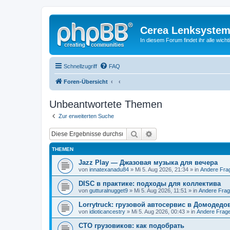
Cerea Lenksystem
In diesem Forum findet ihr alle wich
Schnellzugriff
FAQ
Foren-Übersicht
Unbeantwortete Themen
Zur erweiterten Suche
Suche
Erweiterte Suche
THEMEN
Jazz Play — Джазовая музыка для вечера
von
innatexanadu84
» Mi 5. Aug 2026, 21:34 » in
Andere Fra
DISC в практике: подходы для коллектива
von
gutturalnugget9
» Mi 5. Aug 2026, 11:51 » in
Andere Fra
Lorrytruck: грузовой автосервис в Домодедо
von
idioticancestry
» Mi 5. Aug 2026, 00:43 » in
Andere Frag
СТО грузовиков: как подобрать