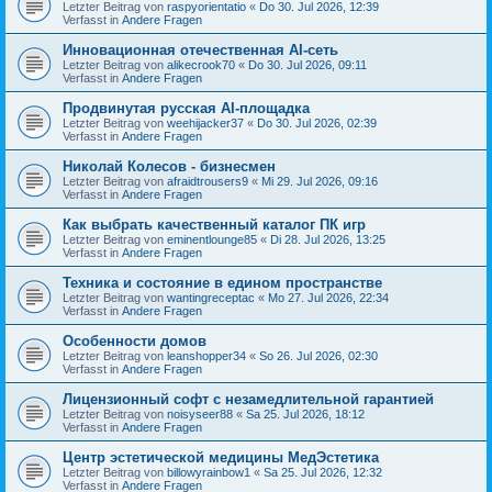
Letzter Beitrag von
raspyorientatio
«
Do 30. Jul 2026, 12:39
Verfasst in
Andere Fragen
Инновационная отечественная AI-сеть
Letzter Beitrag von
alikecrook70
«
Do 30. Jul 2026, 09:11
Verfasst in
Andere Fragen
Продвинутая русская AI-площадка
Letzter Beitrag von
weehijacker37
«
Do 30. Jul 2026, 02:39
Verfasst in
Andere Fragen
Николай Колесов - бизнесмен
Letzter Beitrag von
afraidtrousers9
«
Mi 29. Jul 2026, 09:16
Verfasst in
Andere Fragen
Как выбрать качественный каталог ПК игр
Letzter Beitrag von
eminentlounge85
«
Di 28. Jul 2026, 13:25
Verfasst in
Andere Fragen
Техника и состояние в едином пространстве
Letzter Beitrag von
wantingreceptac
«
Mo 27. Jul 2026, 22:34
Verfasst in
Andere Fragen
Особенности домов
Letzter Beitrag von
leanshopper34
«
So 26. Jul 2026, 02:30
Verfasst in
Andere Fragen
Лицензионный софт с незамедлительной гарантией
Letzter Beitrag von
noisyseer88
«
Sa 25. Jul 2026, 18:12
Verfasst in
Andere Fragen
Центр эстетической медицины МедЭстетика
Letzter Beitrag von
billowyrainbow1
«
Sa 25. Jul 2026, 12:32
Verfasst in
Andere Fragen