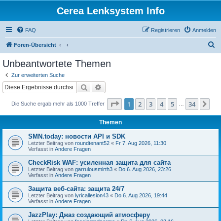
Cerea Lenksystem Info
FAQ
Registrieren
Anmelden
S
Foren-Übersicht
u
Unbeantwortete Themen
c
Zur erweiterten Suche
h
Suche
Erweiterte Suche
e
Seite
1
von
34
1
2
3
4
5
34
Nä
Die Suche ergab mehr als 1000 Treffer
…
Themen
SMN.today: новости API и SDK
Letzter Beitrag von
roundtenant52
«
Fr 7. Aug 2026, 11:30
Verfasst in
Andere Fragen
CheckRisk WAF: усиленная защита для сайта
Letzter Beitrag von
garrulousmirth3
«
Do 6. Aug 2026, 23:26
Verfasst in
Andere Fragen
Защита веб-сайта: защита 24/7
Letzter Beitrag von
lyricallesion43
«
Do 6. Aug 2026, 19:44
Verfasst in
Andere Fragen
JazzPlay: Джаз создающий атмосферу