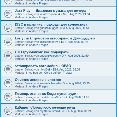
Letzter Beitrag von
fascinatedsermo
«
Do 6. Aug 2026, 03:16
Verfasst in
Andere Fragen
Jazz Play — Джазовая музыка для вечера
Letzter Beitrag von
innatexanadu84
«
Mi 5. Aug 2026, 21:34
Verfasst in
Andere Fragen
DISC в практике: подходы для коллектива
Letzter Beitrag von
gutturalnugget9
«
Mi 5. Aug 2026, 11:51
Verfasst in
Andere Fragen
Lorrytruck: грузовой автосервис в Домодедово
Letzter Beitrag von
idioticancestry
«
Mi 5. Aug 2026, 00:43
Verfasst in
Andere Fragen
СТО грузовиков: как подобрать
Letzter Beitrag von
unsightlycloset
«
Di 4. Aug 2026, 22:50
Verfasst in
Andere Fragen
затонировать автомобиль ЮВАО
Letzter Beitrag von
niksiDef
«
Di 4. Aug 2026, 18:06
Verfasst in
Aufbau von Cerea auf den Traktor
Очистка истории к ипотеке
Letzter Beitrag von
learnedsilence9
«
Di 4. Aug 2026, 13:25
Verfasst in
Andere Fragen
Помощь эксперта: Когда нужен аудит
Letzter Beitrag von
useddisaster99
«
Di 4. Aug 2026, 11:10
Verfasst in
Andere Fragen
Кабинет «Логоплюс»: лечение речи
Letzter Beitrag von
mysteriousmold6
«
Di 4. Aug 2026, 01:24
Verfasst in
Andere Fragen