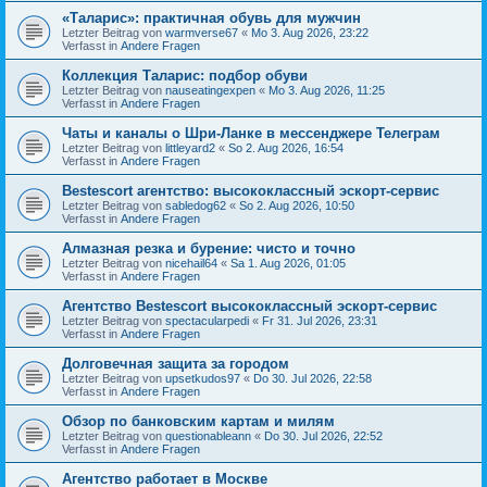
«Таларис»: практичная обувь для мужчин
Letzter Beitrag von
warmverse67
«
Mo 3. Aug 2026, 23:22
Verfasst in
Andere Fragen
Коллекция Таларис: подбор обуви
Letzter Beitrag von
nauseatingexpen
«
Mo 3. Aug 2026, 11:25
Verfasst in
Andere Fragen
Чаты и каналы о Шри-Ланке в мессенджере Телеграм
Letzter Beitrag von
littleyard2
«
So 2. Aug 2026, 16:54
Verfasst in
Andere Fragen
Bestescort агентство: высококлассный эскорт-сервис
Letzter Beitrag von
sabledog62
«
So 2. Aug 2026, 10:50
Verfasst in
Andere Fragen
Алмазная резка и бурение: чисто и точно
Letzter Beitrag von
nicehail64
«
Sa 1. Aug 2026, 01:05
Verfasst in
Andere Fragen
Агентство Bestescort высококлассный эскорт-сервис
Letzter Beitrag von
spectacularpedi
«
Fr 31. Jul 2026, 23:31
Verfasst in
Andere Fragen
Долговечная защита за городом
Letzter Beitrag von
upsetkudos97
«
Do 30. Jul 2026, 22:58
Verfasst in
Andere Fragen
Обзор по банковским картам и милям
Letzter Beitrag von
questionableann
«
Do 30. Jul 2026, 22:52
Verfasst in
Andere Fragen
Агентство работает в Москве