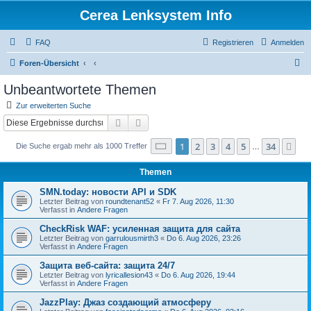
Cerea Lenksystem Info
FAQ
Registrieren
Anmelden
S
Foren-Übersicht
u
Unbeantwortete Themen
c
Zur erweiterten Suche
h
Suche
Erweiterte Suche
e
Seite
1
von
34
1
2
3
4
5
34
Nä
Die Suche ergab mehr als 1000 Treffer
…
Themen
SMN.today: новости API и SDK
Letzter Beitrag von
roundtenant52
«
Fr 7. Aug 2026, 11:30
Verfasst in
Andere Fragen
CheckRisk WAF: усиленная защита для сайта
Letzter Beitrag von
garrulousmirth3
«
Do 6. Aug 2026, 23:26
Verfasst in
Andere Fragen
Защита веб-сайта: защита 24/7
Letzter Beitrag von
lyricallesion43
«
Do 6. Aug 2026, 19:44
Verfasst in
Andere Fragen
JazzPlay: Джаз создающий атмосферу