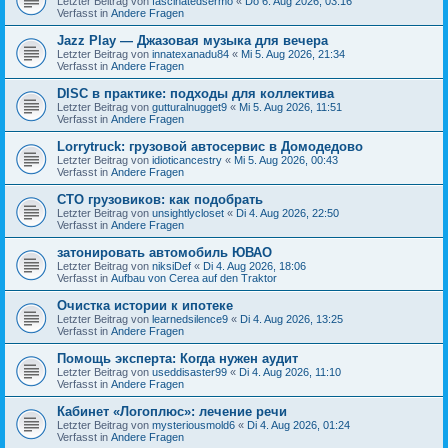
Letzter Beitrag von
fascinatedsermo
«
Do 6. Aug 2026, 03:16
Verfasst in
Andere Fragen
Jazz Play — Джазовая музыка для вечера
Letzter Beitrag von
innatexanadu84
«
Mi 5. Aug 2026, 21:34
Verfasst in
Andere Fragen
DISC в практике: подходы для коллектива
Letzter Beitrag von
gutturalnugget9
«
Mi 5. Aug 2026, 11:51
Verfasst in
Andere Fragen
Lorrytruck: грузовой автосервис в Домодедово
Letzter Beitrag von
idioticancestry
«
Mi 5. Aug 2026, 00:43
Verfasst in
Andere Fragen
СТО грузовиков: как подобрать
Letzter Beitrag von
unsightlycloset
«
Di 4. Aug 2026, 22:50
Verfasst in
Andere Fragen
затонировать автомобиль ЮВАО
Letzter Beitrag von
niksiDef
«
Di 4. Aug 2026, 18:06
Verfasst in
Aufbau von Cerea auf den Traktor
Очистка истории к ипотеке
Letzter Beitrag von
learnedsilence9
«
Di 4. Aug 2026, 13:25
Verfasst in
Andere Fragen
Помощь эксперта: Когда нужен аудит
Letzter Beitrag von
useddisaster99
«
Di 4. Aug 2026, 11:10
Verfasst in
Andere Fragen
Кабинет «Логоплюс»: лечение речи
Letzter Beitrag von
mysteriousmold6
«
Di 4. Aug 2026, 01:24
Verfasst in
Andere Fragen