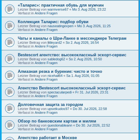
«Таларис»: практичная обувь для мужчин
Letzter Beitrag von
warmverse67
«
Mo 3. Aug 2026, 23:22
Verfasst in
Andere Fragen
Коллекция Таларис: подбор обуви
Letzter Beitrag von
nauseatingexpen
«
Mo 3. Aug 2026, 11:25
Verfasst in
Andere Fragen
Чаты и каналы о Шри-Ланке в мессенджере Телеграм
Letzter Beitrag von
littleyard2
«
So 2. Aug 2026, 16:54
Verfasst in
Andere Fragen
Bestescort агентство: высококлассный эскорт-сервис
Letzter Beitrag von
sabledog62
«
So 2. Aug 2026, 10:50
Verfasst in
Andere Fragen
Алмазная резка и бурение: чисто и точно
Letzter Beitrag von
nicehail64
«
Sa 1. Aug 2026, 01:05
Verfasst in
Andere Fragen
Агентство Bestescort высококлассный эскорт-сервис
Letzter Beitrag von
spectacularpedi
«
Fr 31. Jul 2026, 23:31
Verfasst in
Andere Fragen
Долговечная защита за городом
Letzter Beitrag von
upsetkudos97
«
Do 30. Jul 2026, 22:58
Verfasst in
Andere Fragen
Обзор по банковским картам и милям
Letzter Beitrag von
questionableann
«
Do 30. Jul 2026, 22:52
Verfasst in
Andere Fragen
Агентство работает в Москве