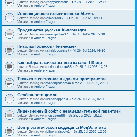
Letzter Beitrag von
raspyorientatio
«
Do 30. Jul 2026, 12:39
Verfasst in
Andere Fragen
Инновационная отечественная AI-сеть
Letzter Beitrag von
alikecrook70
«
Do 30. Jul 2026, 09:11
Verfasst in
Andere Fragen
Продвинутая русская AI-площадка
Letzter Beitrag von
weehijacker37
«
Do 30. Jul 2026, 02:39
Verfasst in
Andere Fragen
Николай Колесов - бизнесмен
Letzter Beitrag von
afraidtrousers9
«
Mi 29. Jul 2026, 09:16
Verfasst in
Andere Fragen
Как выбрать качественный каталог ПК игр
Letzter Beitrag von
eminentlounge85
«
Di 28. Jul 2026, 13:25
Verfasst in
Andere Fragen
Техника и состояние в едином пространстве
Letzter Beitrag von
wantingreceptac
«
Mo 27. Jul 2026, 22:34
Verfasst in
Andere Fragen
Особенности домов
Letzter Beitrag von
leanshopper34
«
So 26. Jul 2026, 02:30
Verfasst in
Andere Fragen
Лицензионный софт с незамедлительной гарантией
Letzter Beitrag von
noisyseer88
«
Sa 25. Jul 2026, 18:12
Verfasst in
Andere Fragen
Центр эстетической медицины МедЭстетика
Letzter Beitrag von
billowyrainbow1
«
Sa 25. Jul 2026, 12:32
Verfasst in
Andere Fragen