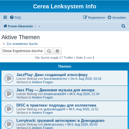
Cerea Lenksystem Info
FAQ
Registrieren
Anmelden
S
Foren-Übersicht
u
Aktive Themen
c
Zur erweiterten Suche
h
Suche
Erweiterte Suche
e
Die Suche ergab 17 Treffer • Seite
1
von
1
Themen
JazzPlay: Джаз создающий атмосферу
Letzter Beitrag von
fascinatedsermo
«
Do 6. Aug 2026, 03:16
Verfasst in
Andere Fragen
Jazz Play — Джазовая музыка для вечера
Letzter Beitrag von
innatexanadu84
«
Mi 5. Aug 2026, 21:34
Verfasst in
Andere Fragen
DISC в практике: подходы для коллектива
Letzter Beitrag von
gutturalnugget9
«
Mi 5. Aug 2026, 11:51
Verfasst in
Andere Fragen
Lorrytruck: грузовой автосервис в Домодедово
Letzter Beitrag von
idioticancestry
«
Mi 5. Aug 2026, 00:43
Verfasst in
Andere Fragen