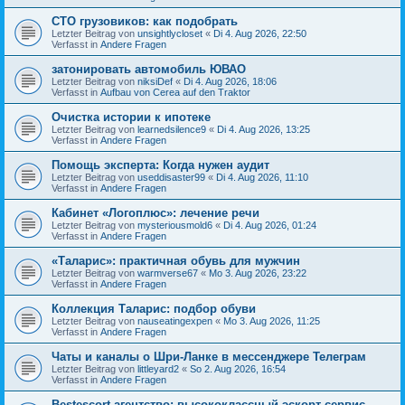
СТО грузовиков: как подобрать
Letzter Beitrag von
unsightlycloset
«
Di 4. Aug 2026, 22:50
Verfasst in
Andere Fragen
затонировать автомобиль ЮВАО
Letzter Beitrag von
niksiDef
«
Di 4. Aug 2026, 18:06
Verfasst in
Aufbau von Cerea auf den Traktor
Очистка истории к ипотеке
Letzter Beitrag von
learnedsilence9
«
Di 4. Aug 2026, 13:25
Verfasst in
Andere Fragen
Помощь эксперта: Когда нужен аудит
Letzter Beitrag von
useddisaster99
«
Di 4. Aug 2026, 11:10
Verfasst in
Andere Fragen
Кабинет «Логоплюс»: лечение речи
Letzter Beitrag von
mysteriousmold6
«
Di 4. Aug 2026, 01:24
Verfasst in
Andere Fragen
«Таларис»: практичная обувь для мужчин
Letzter Beitrag von
warmverse67
«
Mo 3. Aug 2026, 23:22
Verfasst in
Andere Fragen
Коллекция Таларис: подбор обуви
Letzter Beitrag von
nauseatingexpen
«
Mo 3. Aug 2026, 11:25
Verfasst in
Andere Fragen
Чаты и каналы о Шри-Ланке в мессенджере Телеграм
Letzter Beitrag von
littleyard2
«
So 2. Aug 2026, 16:54
Verfasst in
Andere Fragen
Bestescort агентство: высококлассный эскорт-сервис