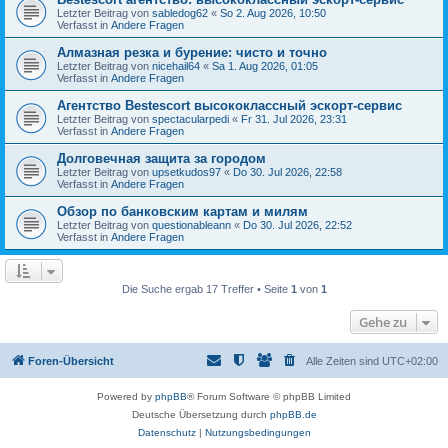
Letzter Beitrag von
sabledog62
«
So 2. Aug 2026, 10:50
Verfasst in
Andere Fragen
Алмазная резка и бурение: чисто и точно
Letzter Beitrag von
nicehail64
«
Sa 1. Aug 2026, 01:05
Verfasst in
Andere Fragen
Агентство Bestescort высококлассный эскорт-сервис
Letzter Beitrag von
spectacularpedi
«
Fr 31. Jul 2026, 23:31
Verfasst in
Andere Fragen
Долговечная защита за городом
Letzter Beitrag von
upsetkudos97
«
Do 30. Jul 2026, 22:58
Verfasst in
Andere Fragen
Обзор по банковским картам и милям
Letzter Beitrag von
questionableann
«
Do 30. Jul 2026, 22:52
Verfasst in
Andere Fragen
Die Suche ergab 17 Treffer • Seite
1
von
1
Gehe zu
Foren-Übersicht
Alle Zeiten sind
UTC+02:00
Powered by
phpBB
® Forum Software © phpBB Limited
Deutsche Übersetzung durch
phpBB.de
Datenschutz
|
Nutzungsbedingungen