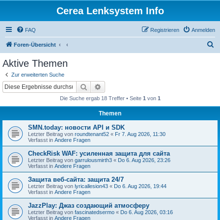
Cerea Lenksystem Info
FAQ
Registrieren
Anmelden
S
Foren-Übersicht
u
Aktive Themen
c
Zur erweiterten Suche
h
Suche
Erweiterte Suche
e
Die Suche ergab 18 Treffer • Seite
1
von
1
Themen
SMN.today: новости API и SDK
Letzter Beitrag von
roundtenant52
«
Fr 7. Aug 2026, 11:30
Verfasst in
Andere Fragen
CheckRisk WAF: усиленная защита для сайта
Letzter Beitrag von
garrulousmirth3
«
Do 6. Aug 2026, 23:26
Verfasst in
Andere Fragen
Защита веб-сайта: защита 24/7
Letzter Beitrag von
lyricallesion43
«
Do 6. Aug 2026, 19:44
Verfasst in
Andere Fragen
JazzPlay: Джаз создающий атмосферу
Letzter Beitrag von
fascinatedsermo
«
Do 6. Aug 2026, 03:16
Verfasst in
Andere Fragen