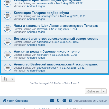
Letzter Beitrag von
warmverse67
«
Mo 3. Aug 2026, 23:22
Verfasst in
Andere Fragen
Коллекция Таларис: подбор обуви
Letzter Beitrag von
nauseatingexpen
«
Mo 3. Aug 2026, 11:25
Verfasst in
Andere Fragen
Чаты и каналы о Шри-Ланке в мессенджере Телеграм
Letzter Beitrag von
littleyard2
«
So 2. Aug 2026, 16:54
Verfasst in
Andere Fragen
Bestescort агентство: высококлассный эскорт-сервис
Letzter Beitrag von
sabledog62
«
So 2. Aug 2026, 10:50
Verfasst in
Andere Fragen
Алмазная резка и бурение: чисто и точно
Letzter Beitrag von
nicehail64
«
Sa 1. Aug 2026, 01:05
Verfasst in
Andere Fragen
Агентство Bestescort высококлассный эскорт-сервис
Letzter Beitrag von
spectacularpedi
«
Fr 31. Jul 2026, 23:31
Verfasst in
Andere Fragen
Die Suche ergab 18 Treffer • Seite
1
von
1
Gehe zu
Foren-Übersicht
Alle Zeiten sind
UTC+02:00