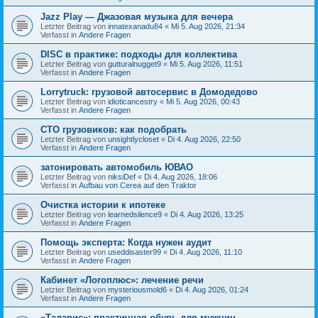
Jazz Play — Джазовая музыка для вечера
Letzter Beitrag von
innatexanadu84
«
Mi 5. Aug 2026, 21:34
Verfasst in
Andere Fragen
DISC в практике: подходы для коллектива
Letzter Beitrag von
gutturalnugget9
«
Mi 5. Aug 2026, 11:51
Verfasst in
Andere Fragen
Lorrytruck: грузовой автосервис в Домодедово
Letzter Beitrag von
idioticancestry
«
Mi 5. Aug 2026, 00:43
Verfasst in
Andere Fragen
СТО грузовиков: как подобрать
Letzter Beitrag von
unsightlycloset
«
Di 4. Aug 2026, 22:50
Verfasst in
Andere Fragen
затонировать автомобиль ЮВАО
Letzter Beitrag von
niksiDef
«
Di 4. Aug 2026, 18:06
Verfasst in
Aufbau von Cerea auf den Traktor
Очистка истории к ипотеке
Letzter Beitrag von
learnedsilence9
«
Di 4. Aug 2026, 13:25
Verfasst in
Andere Fragen
Помощь эксперта: Когда нужен аудит
Letzter Beitrag von
useddisaster99
«
Di 4. Aug 2026, 11:10
Verfasst in
Andere Fragen
Кабинет «Логоплюс»: лечение речи
Letzter Beitrag von
mysteriousmold6
«
Di 4. Aug 2026, 01:24
Verfasst in
Andere Fragen
«Таларис»: практичная обувь для мужчин