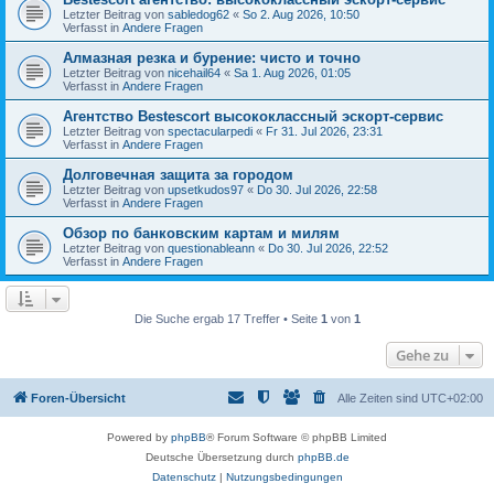
Letzter Beitrag von
sabledog62
«
So 2. Aug 2026, 10:50
Verfasst in
Andere Fragen
Алмазная резка и бурение: чисто и точно
Letzter Beitrag von
nicehail64
«
Sa 1. Aug 2026, 01:05
Verfasst in
Andere Fragen
Агентство Bestescort высококлассный эскорт-сервис
Letzter Beitrag von
spectacularpedi
«
Fr 31. Jul 2026, 23:31
Verfasst in
Andere Fragen
Долговечная защита за городом
Letzter Beitrag von
upsetkudos97
«
Do 30. Jul 2026, 22:58
Verfasst in
Andere Fragen
Обзор по банковским картам и милям
Letzter Beitrag von
questionableann
«
Do 30. Jul 2026, 22:52
Verfasst in
Andere Fragen
Die Suche ergab 17 Treffer • Seite
1
von
1
Gehe zu
Foren-Übersicht
Alle Zeiten sind
UTC+02:00
Powered by
phpBB
® Forum Software © phpBB Limited
Deutsche Übersetzung durch
phpBB.de
Datenschutz
|
Nutzungsbedingungen