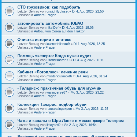
СТО грузовиков: как подобрать
Letzter Beitrag von
unsightlycloset
«
Di 4. Aug 2026, 22:50
Verfasst in
Andere Fragen
затонировать автомобиль ЮВАО
Letzter Beitrag von
niksiDef
«
Di 4. Aug 2026, 18:06
Verfasst in
Aufbau von Cerea auf den Traktor
Очистка истории к ипотеке
Letzter Beitrag von
learnedsilence9
«
Di 4. Aug 2026, 13:25
Verfasst in
Andere Fragen
Помощь эксперта: Когда нужен аудит
Letzter Beitrag von
useddisaster99
«
Di 4. Aug 2026, 11:10
Verfasst in
Andere Fragen
Кабинет «Логоплюс»: лечение речи
Letzter Beitrag von
mysteriousmold6
«
Di 4. Aug 2026, 01:24
Verfasst in
Andere Fragen
«Таларис»: практичная обувь для мужчин
Letzter Beitrag von
warmverse67
«
Mo 3. Aug 2026, 23:22
Verfasst in
Andere Fragen
Коллекция Таларис: подбор обуви
Letzter Beitrag von
nauseatingexpen
«
Mo 3. Aug 2026, 11:25
Verfasst in
Andere Fragen
Чаты и каналы о Шри-Ланке в мессенджере Телеграм
Letzter Beitrag von
littleyard2
«
So 2. Aug 2026, 16:54
Verfasst in
Andere Fragen
Bestescort агентство: высококлассный эскорт-сервис