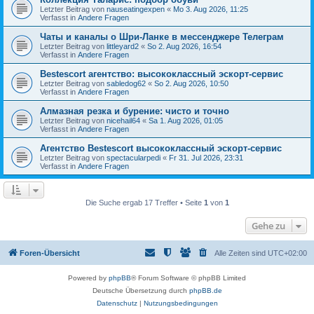
Letzter Beitrag von
nauseatingexpen
«
Mo 3. Aug 2026, 11:25
Verfasst in
Andere Fragen
Чаты и каналы о Шри-Ланке в мессенджере Телеграм
Letzter Beitrag von
littleyard2
«
So 2. Aug 2026, 16:54
Verfasst in
Andere Fragen
Bestescort агентство: высококлассный эскорт-сервис
Letzter Beitrag von
sabledog62
«
So 2. Aug 2026, 10:50
Verfasst in
Andere Fragen
Алмазная резка и бурение: чисто и точно
Letzter Beitrag von
nicehail64
«
Sa 1. Aug 2026, 01:05
Verfasst in
Andere Fragen
Агентство Bestescort высококлассный эскорт-сервис
Letzter Beitrag von
spectacularpedi
«
Fr 31. Jul 2026, 23:31
Verfasst in
Andere Fragen
Die Suche ergab 17 Treffer • Seite
1
von
1
Gehe zu
Foren-Übersicht
Alle Zeiten sind
UTC+02:00
Powered by
phpBB
® Forum Software © phpBB Limited
Deutsche Übersetzung durch
phpBB.de
Datenschutz
|
Nutzungsbedingungen