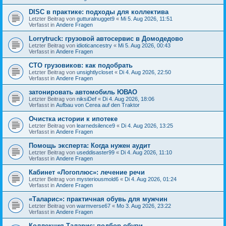
DISC в практике: подходы для коллектива
Letzter Beitrag von
gutturalnugget9
«
Mi 5. Aug 2026, 11:51
Verfasst in
Andere Fragen
Lorrytruck: грузовой автосервис в Домодедово
Letzter Beitrag von
idioticancestry
«
Mi 5. Aug 2026, 00:43
Verfasst in
Andere Fragen
СТО грузовиков: как подобрать
Letzter Beitrag von
unsightlycloset
«
Di 4. Aug 2026, 22:50
Verfasst in
Andere Fragen
затонировать автомобиль ЮВАО
Letzter Beitrag von
niksiDef
«
Di 4. Aug 2026, 18:06
Verfasst in
Aufbau von Cerea auf den Traktor
Очистка истории к ипотеке
Letzter Beitrag von
learnedsilence9
«
Di 4. Aug 2026, 13:25
Verfasst in
Andere Fragen
Помощь эксперта: Когда нужен аудит
Letzter Beitrag von
useddisaster99
«
Di 4. Aug 2026, 11:10
Verfasst in
Andere Fragen
Кабинет «Логоплюс»: лечение речи
Letzter Beitrag von
mysteriousmold6
«
Di 4. Aug 2026, 01:24
Verfasst in
Andere Fragen
«Таларис»: практичная обувь для мужчин
Letzter Beitrag von
warmverse67
«
Mo 3. Aug 2026, 23:22
Verfasst in
Andere Fragen
Коллекция Таларис: подбор обуви