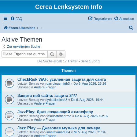
Cerea Lenksystem Info
FAQ
Registrieren
Anmelden
S
Foren-Übersicht
u
Aktive Themen
c
Zur erweiterten Suche
h
Suche
Erweiterte Suche
e
Die Suche ergab 17 Treffer • Seite
1
von
1
Themen
CheckRisk WAF: усиленная защита для сайта
Letzter Beitrag von
garrulousmirth3
«
Do 6. Aug 2026, 23:26
Verfasst in
Andere Fragen
Защита веб-сайта: защита 24/7
Letzter Beitrag von
lyricallesion43
«
Do 6. Aug 2026, 19:44
Verfasst in
Andere Fragen
JazzPlay: Джаз создающий атмосферу
Letzter Beitrag von
fascinatedsermo
«
Do 6. Aug 2026, 03:16
Verfasst in
Andere Fragen
Jazz Play — Джазовая музыка для вечера
Letzter Beitrag von
innatexanadu84
«
Mi 5. Aug 2026, 21:34
Verfasst in
Andere Fragen