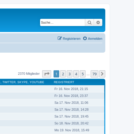
Suche
Erweiterte Suche
Registrieren
Anmelden
Seite
1
von
79
1
2
3
4
5
79
Nächste
2370 Mitglieder
…
, TWITTER, SKYPE, YOUTUBE
REGISTRIERT
Fr 16. Nov 2018, 21:15
Fr 16. Nov 2018, 23:37
Sa 17. Nov 2018, 11:06
Sa 17. Nov 2018, 14:28
Sa 17. Nov 2018, 19:45
So 18. Nov 2018, 20:42
Mo 19. Nov 2018, 15:49