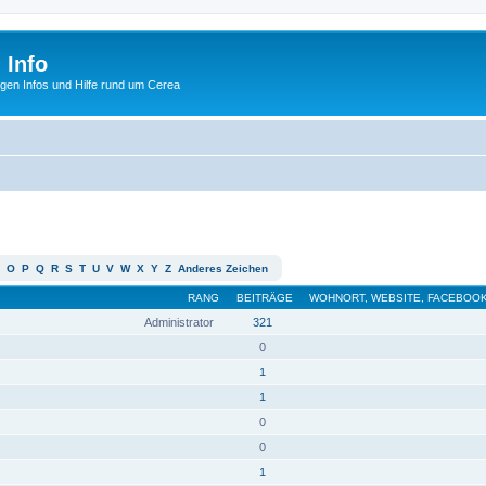
 Info
tigen Infos und Hilfe rund um Cerea
O
P
Q
R
S
T
U
V
W
X
Y
Z
Anderes Zeichen
RANG
BEITRÄGE
WOHNORT, WEBSITE, FACEBOOK
Administrator
321
0
1
1
0
0
1