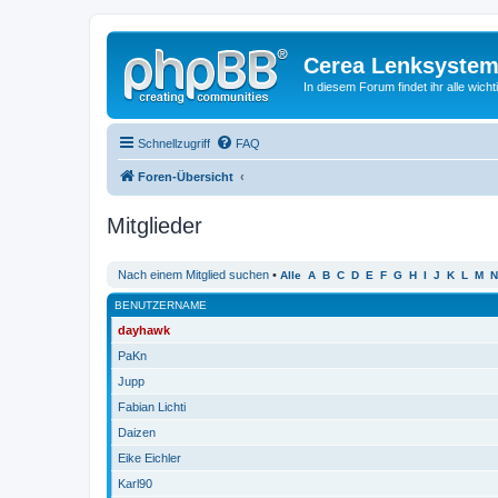
Cerea Lenksystem
In diesem Forum findet ihr alle wich
Schnellzugriff
FAQ
Foren-Übersicht
Mitglieder
Nach einem Mitglied suchen
•
Alle
A
B
C
D
E
F
G
H
I
J
K
L
M
N
BENUTZERNAME
dayhawk
PaKn
Jupp
Fabian Lichti
Daizen
Eike Eichler
Karl90