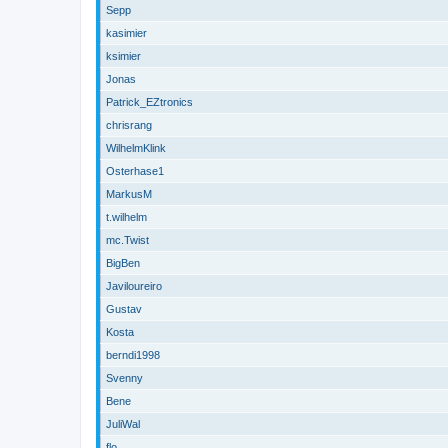
Sepp
kasimier
ksimier
Jonas
Patrick_EZtronics
chrisrang
WilhelmKlink
Osterhase1
MarkusM
t.wilhelm
mc.Twist
BigBen
Javiloureiro
Gustav
Kosta
berndi1998
Svenny
Bene
JuliWal
flo