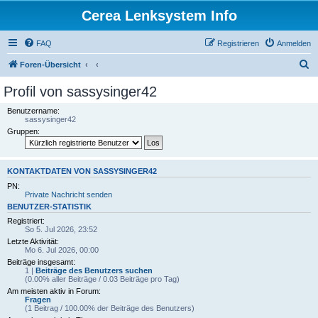
Cerea Lenksystem Info
FAQ
Registrieren
Anmelden
S
Foren-Übersicht
u
Profil von sassysinger42
c
Benutzername:
h
sassysinger42
Gruppen:
e
KONTAKTDATEN VON SASSYSINGER42
PN:
Private Nachricht senden
BENUTZER-STATISTIK
Registriert:
So 5. Jul 2026, 23:52
Letzte Aktivität:
Mo 6. Jul 2026, 00:00
Beiträge insgesamt:
1 |
Beiträge des Benutzers suchen
(0.00% aller Beiträge / 0.03 Beiträge pro Tag)
Am meisten aktiv in Forum:
Fragen
(1 Beitrag / 100.00% der Beiträge des Benutzers)