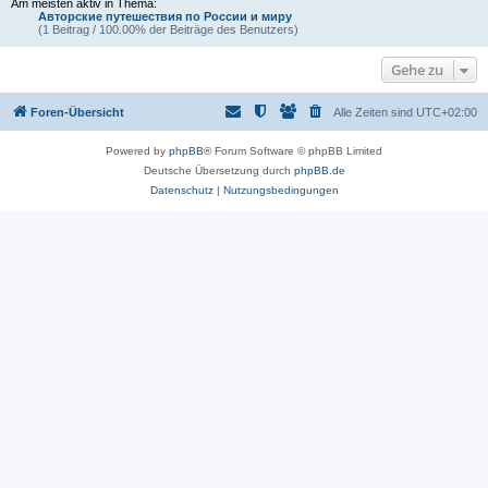
Am meisten aktiv in Thema:
Авторские путешествия по России и миру
(1 Beitrag / 100.00% der Beiträge des Benutzers)
Gehe zu
Foren-Übersicht
Alle Zeiten sind
UTC+02:00
Powered by
phpBB
® Forum Software © phpBB Limited
Deutsche Übersetzung durch
phpBB.de
Datenschutz
|
Nutzungsbedingungen