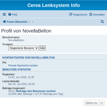
Cerea Lenksystem Info
FAQ
Registrieren
Anmelden
S
Foren-Übersicht
u
Profil von NovellaBelton
c
Benutzername:
h
NovellaBelton
Gruppen:
e
KONTAKTDATEN VON NOVELLABELTON
PN:
Private Nachricht senden
BENUTZER-STATISTIK
Registriert:
Di 30. Jun 2026, 11:30
Letzte Aktivität:
Mo 20. Jul 2026, 08:59
Beiträge insgesamt:
5210 |
Beiträge des Benutzers suchen
(6.94% aller Beiträge / 127.07 Beiträge pro Tag)
Gehe zu