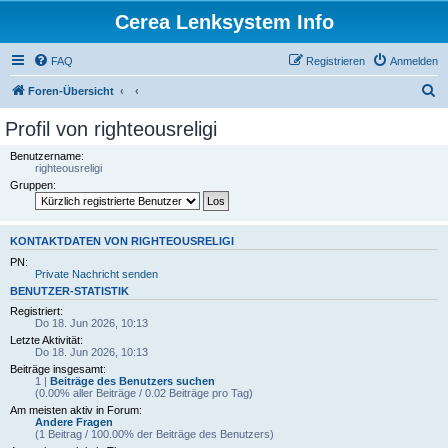
Cerea Lenksystem Info
FAQ
Registrieren
Anmelden
S
Foren-Übersicht
u
Profil von righteousreligi
c
Benutzername:
h
righteousreligi
Gruppen:
e
KONTAKTDATEN VON RIGHTEOUSRELIGI
PN:
Private Nachricht senden
BENUTZER-STATISTIK
Registriert:
Do 18. Jun 2026, 10:13
Letzte Aktivität:
Do 18. Jun 2026, 10:13
Beiträge insgesamt:
1 |
Beiträge des Benutzers suchen
(0.00% aller Beiträge / 0.02 Beiträge pro Tag)
Am meisten aktiv in Forum:
Andere Fragen
(1 Beitrag / 100.00% der Beiträge des Benutzers)