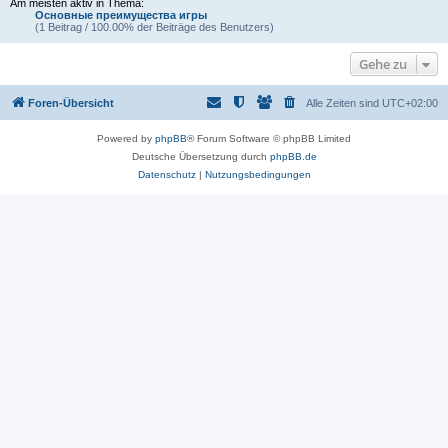
Am meisten aktiv in Thema:
Основные преимущества игры
(1 Beitrag / 100.00% der Beiträge des Benutzers)
Gehe zu
Foren-Übersicht
Alle Zeiten sind
UTC+02:00
Powered by
phpBB
® Forum Software © phpBB Limited
Deutsche Übersetzung durch
phpBB.de
Datenschutz
|
Nutzungsbedingungen