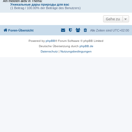
Am meisten aktiv in Thema:
Уникальные дары природы для вас
(1 Beitrag / 100.00% der Beiträge des Benutzers)
Gehe zu
Foren-Übersicht
Alle Zeiten sind
UTC+02:00
Powered by
phpBB
® Forum Software © phpBB Limited
Deutsche Übersetzung durch
phpBB.de
Datenschutz
|
Nutzungsbedingungen