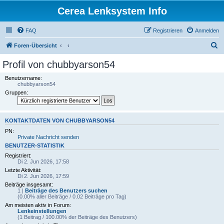
Cerea Lenksystem Info
FAQ
Registrieren
Anmelden
S
Foren-Übersicht
u
Profil von chubbyarson54
c
Benutzername:
h
chubbyarson54
Gruppen:
e
KONTAKTDATEN VON CHUBBYARSON54
PN:
Private Nachricht senden
BENUTZER-STATISTIK
Registriert:
Di 2. Jun 2026, 17:58
Letzte Aktivität:
Di 2. Jun 2026, 17:59
Beiträge insgesamt:
1 |
Beiträge des Benutzers suchen
(0.00% aller Beiträge / 0.02 Beiträge pro Tag)
Am meisten aktiv in Forum:
Lenkeinstellungen
(1 Beitrag / 100.00% der Beiträge des Benutzers)