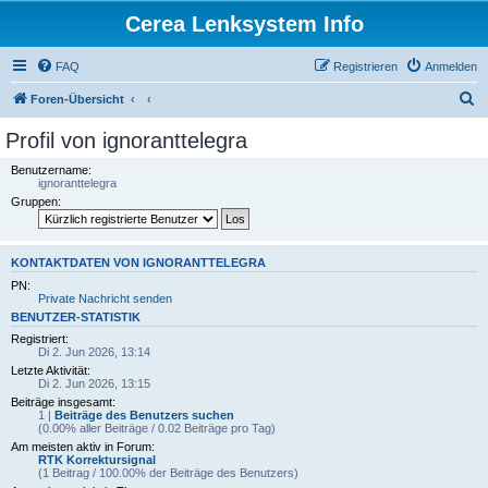
Cerea Lenksystem Info
FAQ
Registrieren
Anmelden
S
Foren-Übersicht
u
Profil von ignoranttelegra
c
Benutzername:
h
ignoranttelegra
Gruppen:
e
KONTAKTDATEN VON IGNORANTTELEGRA
PN:
Private Nachricht senden
BENUTZER-STATISTIK
Registriert:
Di 2. Jun 2026, 13:14
Letzte Aktivität:
Di 2. Jun 2026, 13:15
Beiträge insgesamt:
1 |
Beiträge des Benutzers suchen
(0.00% aller Beiträge / 0.02 Beiträge pro Tag)
Am meisten aktiv in Forum:
RTK Korrektursignal
(1 Beitrag / 100.00% der Beiträge des Benutzers)