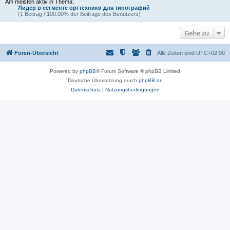
Am meisten aktiv in Thema:
Лидер в сегменте оргтехники для типографий
(1 Beitrag / 100.00% der Beiträge des Benutzers)
Gehe zu
Foren-Übersicht
Alle Zeiten sind
UTC+02:00
Powered by
phpBB
® Forum Software © phpBB Limited
Deutsche Übersetzung durch
phpBB.de
Datenschutz
|
Nutzungsbedingungen