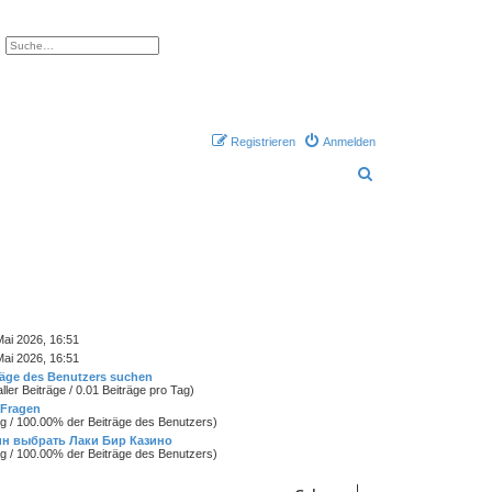
e
Erweiterte Suche
Registrieren
Anmelden
S
u
c
h
e
ai 2026, 16:51
ai 2026, 16:51
räge des Benutzers suchen
ller Beiträge / 0.01 Beiträge pro Tag)
 Fragen
ag / 100.00% der Beiträge des Benutzers)
ин выбрать Лаки Бир Казино
ag / 100.00% der Beiträge des Benutzers)