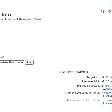
Such
 Info
tigen Infos und Hilfe rund um Cerea
ion3
BENUTZER-STATISTIK
Registriert:
Mo 25. M
Letzte Aktivität:
Mo 25. M
Beiträge insgesamt:
1 |
Beit
(0.00% a
Am meisten aktiv in Forum:
Andere
(1 Beitr
Am meisten aktiv in Thema:
5 прич
(1 Beitr