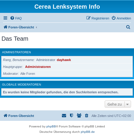
Cerea Lenksystem Info
FAQ
Registrieren
Anmelden
S
Foren-Übersicht
u
Das Team
c
h
ADMINISTRATOREN
e
Rang, Benutzername
Administrator
dayhawk
Hauptgruppe
Administratoren
Moderator
Alle Foren
GLOBALE MODERATOREN
Es wurden keine Mitglieder gefunden, die den Suchkriterien entsprechen.
Gehe zu
Foren-Übersicht
Alle Zeiten sind
UTC+02:00
Powered by
phpBB
® Forum Software © phpBB Limited
Deutsche Übersetzung durch
phpBB.de