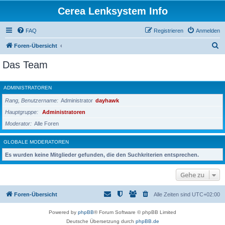
Cerea Lenksystem Info
FAQ
Registrieren
Anmelden
S
Foren-Übersicht
u
Das Team
c
h
ADMINISTRATOREN
e
Rang, Benutzername
Administrator
dayhawk
Hauptgruppe
Administratoren
Moderator
Alle Foren
GLOBALE MODERATOREN
Es wurden keine Mitglieder gefunden, die den Suchkriterien entsprechen.
Gehe zu
Foren-Übersicht
Alle Zeiten sind
UTC+02:00
Powered by
phpBB
® Forum Software © phpBB Limited
Deutsche Übersetzung durch
phpBB.de