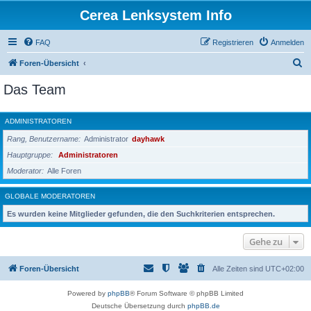
Cerea Lenksystem Info
FAQ
Registrieren
Anmelden
S
Foren-Übersicht
u
Das Team
c
h
ADMINISTRATOREN
e
Rang, Benutzername
Administrator
dayhawk
Hauptgruppe
Administratoren
Moderator
Alle Foren
GLOBALE MODERATOREN
Es wurden keine Mitglieder gefunden, die den Suchkriterien entsprechen.
Gehe zu
Foren-Übersicht
Alle Zeiten sind
UTC+02:00
Powered by
phpBB
® Forum Software © phpBB Limited
Deutsche Übersetzung durch
phpBB.de