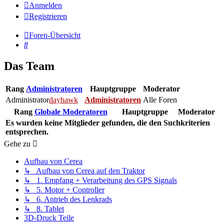
Anmelden
Registrieren
Foren-Übersicht
Suche
Das Team
Rang
Administratoren
Hauptgruppe
Moderator
Administrator
dayhawk
Administratoren
Alle Foren
Rang
Globale Moderatoren
Hauptgruppe
Moderator
Es wurden keine Mitglieder gefunden, die den Suchkriterien
entsprechen.
Gehe zu
Aufbau von Cerea
↳ Aufbau von Cerea auf den Traktor
↳ 1. Empfang + Verarbeitung des GPS Signals
↳ 5. Motor + Controller
↳ 6. Antrieb des Lenkrads
↳ 8. Tablet
3D-Druck Teile