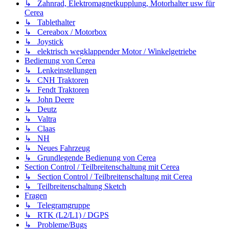
↳ Zahnrad, Elektromagnetkupplung, Motorhalter usw für
Cerea
↳ Tablethalter
↳ Cereabox / Motorbox
↳ Joystick
↳ elektrisch wegklappender Motor / Winkelgetriebe
Bedienung von Cerea
↳ Lenkeinstellungen
↳ CNH Traktoren
↳ Fendt Traktoren
↳ John Deere
↳ Deutz
↳ Valtra
↳ Claas
↳ NH
↳ Neues Fahrzeug
↳ Grundlegende Bedienung von Cerea
Section Control / Teilbreitenschaltung mit Cerea
↳ Section Control / Teilbreitenschaltung mit Cerea
↳ Teilbreitenschaltung Sketch
Fragen
↳ Telegramgruppe
↳ RTK (L2/L1) / DGPS
↳ Probleme/Bugs