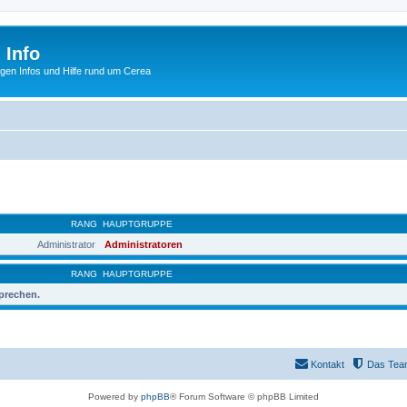
 Info
tigen Infos und Hilfe rund um Cerea
RANG
HAUPTGRUPPE
Administrator
Administratoren
RANG
HAUPTGRUPPE
sprechen.
Kontakt
Das Tea
Powered by
phpBB
® Forum Software © phpBB Limited