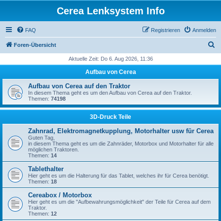
Cerea Lenksystem Info
FAQ
Registrieren
Anmelden
S
Foren-Übersicht
u
Aktuelle Zeit: Do 6. Aug 2026, 11:36
c
Aufbau von Cerea
h
Aufbau von Cerea auf den Traktor
e
In diesem Thema geht es um den Aufbau von Cerea auf den Traktor.
Themen:
74198
3D-Druck Teile
Zahnrad, Elektromagnetkupplung, Motorhalter usw für Cerea
Guten Tag,
in diesem Thema geht es um die Zahnräder, Motorbox und Motorhalter für alle
möglichen Traktoren.
Themen:
14
Tablethalter
Hier geht es um die Halterung für das Tablet, welches ihr für Cerea benötigt.
Themen:
18
Cereabox / Motorbox
Hier geht es um die "Aufbewahrungsmöglichkeit" der Teile für Cerea auf dem
Traktor.
Themen:
12