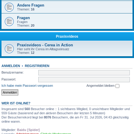
Andere Fragen
Themen:
16
Fragen
Fragen
Themen:
20
Praxisvideos
Praxisvideos - Cerea in Action
Hier seht ihr Cerea im Alltagseinsatz
Themen:
12
ANMELDEN
•
REGISTRIEREN
Benutzername:
Passwort:
Ich habe mein Passwort vergessen
Angemeldet bleiben
WER IST ONLINE?
Insgesamt sind
560
Besucher online :: 1 sichtbares Mitglied, 0 unsichtbare Mitglieder und
559 Gäste (basierend auf den aktiven Besuchern der letzten 5 Minuten)
Der Besucherrekord liegt bei
8076
Besuchern, die am Fr 31. Jul 2026, 04:43 gleichzeitig
online waren.
Mitglieder:
Baidu [Spider]
Legende:
Administratoren
,
Globale Moderatoren