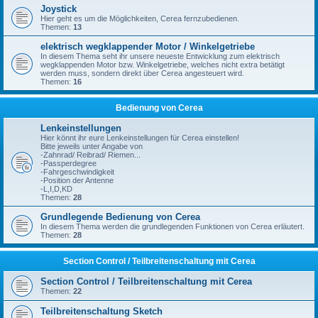
Joystick
Hier geht es um die Möglichkeiten, Cerea fernzubedienen.
Themen:
13
elektrisch wegklappender Motor / Winkelgetriebe
In diesem Thema seht ihr unsere neueste Entwicklung zum elektrisch
wegklappenden Motor bzw. Winkelgetriebe, welches nicht extra betätigt
werden muss, sondern direkt über Cerea angesteuert wird.
Themen:
16
Bedienung von Cerea
Lenkeinstellungen
Hier könnt ihr eure Lenkeinstellungen für Cerea einstellen!
Bitte jeweils unter Angabe von
-Zahnrad/ Reibrad/ Riemen...
-Passperdegree
-Fahrgeschwindigkeit
-Position der Antenne
-L,I,D,KD
Themen:
28
Grundlegende Bedienung von Cerea
In diesem Thema werden die grundlegenden Funktionen von Cerea erläutert.
Themen:
28
Section Control / Teilbreitenschaltung mit Cerea
Section Control / Teilbreitenschaltung mit Cerea
Themen:
22
Teilbreitenschaltung Sketch