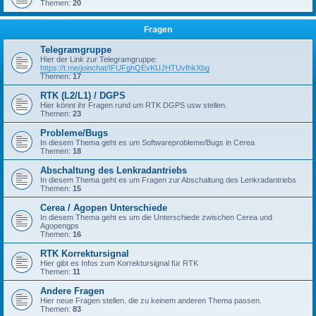
Themen:
20
Fragen
Telegramgruppe
Hier der Link zur Telegramgruppe:
https://t.me/joinchat/IFUFghQEvKUJHTUvfhkXbg
Themen:
17
RTK (L2/L1) / DGPS
Hier könnt ihr Fragen rund um RTK DGPS usw stellen.
Themen:
23
Probleme/Bugs
In diesem Thema geht es um Softwareprobleme/Bugs in Cerea
Themen:
18
Abschaltung des Lenkradantriebs
In diesem Thema geht es um Fragen zur Abschaltung des Lenkradantriebs
Themen:
15
Cerea / Agopen Unterschiede
In diesem Thema geht es um die Unterschiede zwischen Cerea und
Agopengps
Themen:
16
RTK Korrektursignal
Hier gibt es Infos zum Korrektursignal für RTK
Themen:
11
Andere Fragen
Hier neue Fragen stellen, die zu keinem anderen Thema passen.
Themen:
83